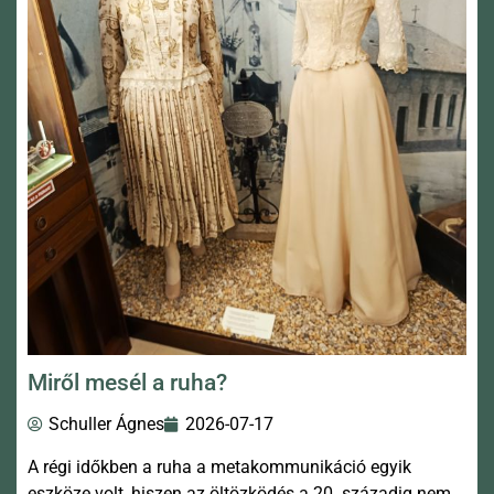
Miről mesél a ruha?
Schuller Ágnes
2026-07-17
A régi időkben a ruha a metakommunikáció egyik
eszköze volt, hiszen az öltözködés a 20. századig nem