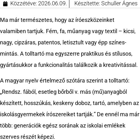
Közzétéve:
2026.06.09.
Készítette:
Schuller Ágnes
Ma már természetes, hogy az íróeszközeinket
valamiben tartjuk. Fém, fa, műanyag vagy textil – kicsi,
nagy, cipzáras, patentos, letisztult vagy épp színes-
mintás. A tolltartó ma egyszerre praktikus és stílusos,
gyártásukkor a funkcionalitás találkozik a kreativitással.
A magyar nyelv értelmező szótára szerint a tolltartó:
„Rendsz. fából, esetleg bőrből v. más (mű)anyagból
készített, hosszúkás, keskeny doboz, tartó, amelyben az
iskolásgyermekek írószereiket tartják.” De ennél ma már
több: generációk egész sorának az iskolai emlékek
szerves részét képezi.