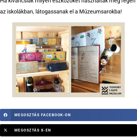
Ha kíváncsiak milyen eszközöket használtak még régen
az iskolákban, látogassanak el a Múzeumsarokba!
MEGOSZTÁS FACEBOOK-ON
MEGOSZTÁS X-EN