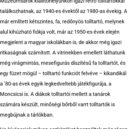
Múzeumsarok kiállítóhelyünkön igazi retró tolltartókkal
találkozhatnak, az 1940-es évektől az 1980-as évekig. A
már említett kétszintes, fa, redőnyös tolltartó, melynek
alul kihúzható fiókja volt, már az 1950-es évek elején
megjelent a magyar iskolákban is, de akkor még igazi
ritkaságnak számított. A vitrinekben emellett láthatunk
még virágmintás, mesefigurás díszítésű fa tolltartót, és
egy füzet mögül – tolltartó funkciót felvéve – kikandikál
a ’80-as évek egyik legkedveltebb játékfigurája, a
Moncsicsi is. A diákok tolltartói mellett a tanárok
számára készült, minőségi bőrből varrt tolltartók is
megbújnak a tárlókban.