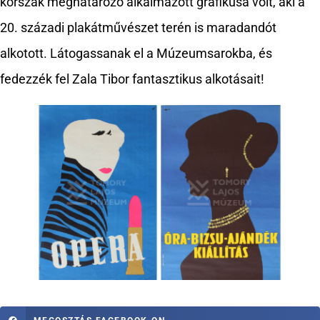
korszak meghatározó alkalmazott grafikusa volt, aki a
20. századi plakátművészet terén is maradandót
alkotott. Látogassanak el a Múzeumsarokba, és
fedezzék fel Zala Tibor fantasztikus alkotásait!