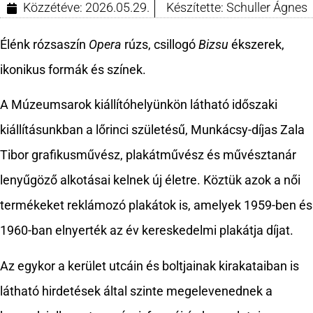
Közzétéve:
2026.05.29.
Készítette:
Schuller Ágnes
Élénk rózsaszín
Opera
rúzs, csillogó
Bizsu
ékszerek,
ikonikus formák és színek.
A Múzeumsarok kiállítóhelyünkön látható időszaki
kiállításunkban a lőrinci születésű, Munkácsy-díjas Zala
Tibor grafikusművész, plakátművész és művésztanár
lenyűgöző alkotásai kelnek új életre. Köztük azok a női
termékeket reklámozó plakátok is, amelyek 1959-ben és
1960-ban elnyerték az év kereskedelmi plakátja díjat.
Az egykor a kerület utcáin és boltjainak kirakataiban is
látható hirdetések által szinte megelevenednek a