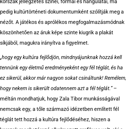
korszak jellegzetes színei, formái és hangulatai, ma
pedig kultúrtörténeti dokumentumként szólítják meg a
nézőt. A játékos és aprólékos megfogalmazásmódnak
köszönhetően az áruk képe szinte kiugrik a plakát
síkjából, magukra irányítva a figyelmet.
„hogy egy kultúra fejlődjön, mindnyájunknak hozzá kell
tennünk egy életmű eredményeként egy fél téglát, és ha
ez sikerül, akkor már nagyon sokat csináltunk! Remélem,
hogy nekem is sikerült odatennem azt a fél téglát.”
–
méltán mondhatjuk, hogy Zala Tibor munkásságával
nemcsak egy, a tőle származó idézetben említett fél
téglát tett hozzá a kultúra fejlődéséhez, hiszen a