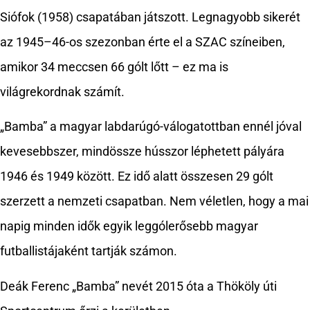
Siófok (1958) csapatában játszott. Legnagyobb sikerét
az 1945–46-os szezonban érte el a SZAC színeiben,
amikor 34 meccsen 66 gólt lőtt – ez ma is
világrekordnak számít.
„Bamba” a magyar labdarúgó-válogatottban ennél jóval
kevesebbszer, mindössze hússzor léphetett pályára
1946 és 1949 között. Ez idő alatt összesen 29 gólt
szerzett a nemzeti csapatban. Nem véletlen, hogy a mai
napig minden idők egyik leggólerősebb magyar
futballistájaként tartják számon.
Deák Ferenc „Bamba” nevét 2015 óta a Thököly úti