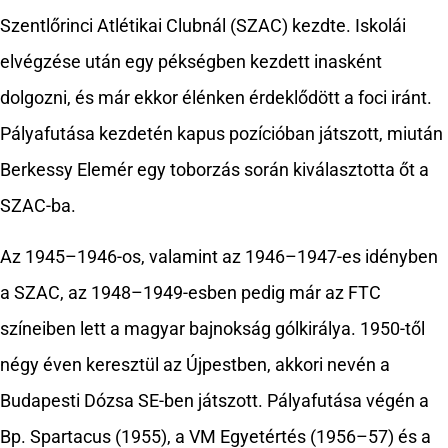
Szentlőrinci Atlétikai Clubnál (SZAC) kezdte. Iskolái
elvégzése után egy pékségben kezdett inasként
dolgozni, és már ekkor élénken érdeklődött a foci iránt.
Pályafutása kezdetén kapus pozícióban játszott, miután
Berkessy Elemér egy toborzás során kiválasztotta őt a
SZAC-ba.
Az 1945–1946-os, valamint az 1946–1947-es idényben
a SZAC, az 1948–1949-esben pedig már az FTC
színeiben lett a magyar bajnokság gólkirálya. 1950-től
négy éven keresztül az Újpestben, akkori nevén a
Budapesti Dózsa SE-ben játszott. Pályafutása végén a
Bp. Spartacus (1955), a VM Egyetértés (1956–57) és a