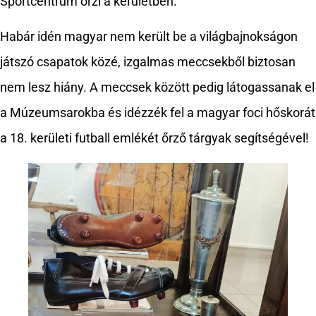
Sportcentrum őrzi a kerületben.
Habár idén magyar nem került be a világbajnokságon
játszó csapatok közé, izgalmas meccsekből biztosan
nem lesz hiány. A meccsek között pedig látogassanak el
a Múzeumsarokba és idézzék fel a magyar foci hőskorát
a 18. kerületi futball emlékét őrző tárgyak segítségével!