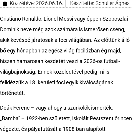
Közzétéve:
2026.06.16.
Készítette:
Schuller Ágnes
Cristiano Ronaldo, Lionel Messi vagy éppen Szoboszlai
Dominik neve még azok számára is ismerősen cseng,
akik kevésbé járatosak a foci világában. Az előttünk álló
bő egy hónapban az egész világ focilázban ég majd,
hiszen hamarosan kezdetét veszi a 2026-os futball-
világbajnokság. Ennek közeledtével pedig mi is
felidézzük a 18. kerületi foci egyik kiválóságának
történetét.
Deák Ferenc – vagy ahogy a szurkolók ismerték,
„Bamba” – 1922-ben született, iskoláit Pestszentlőrincen
végezte, és pályafutását a 1908-ban alapított