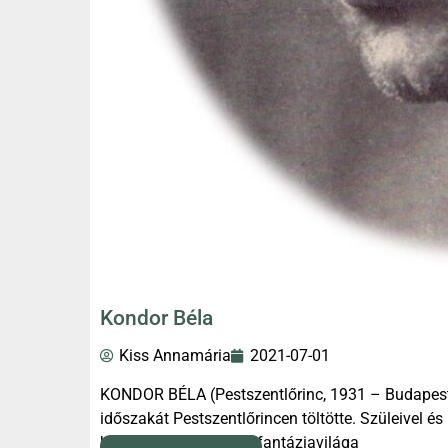
Kondor Béla
Kiss Annamária
2021-07-01
KONDOR BÉLA (Pestszentlőrinc, 1931 – Budapest,
időszakát Pestszentlőrincen töltötte. Szüleivel é
házban éltek. Gazdag fantáziavilága