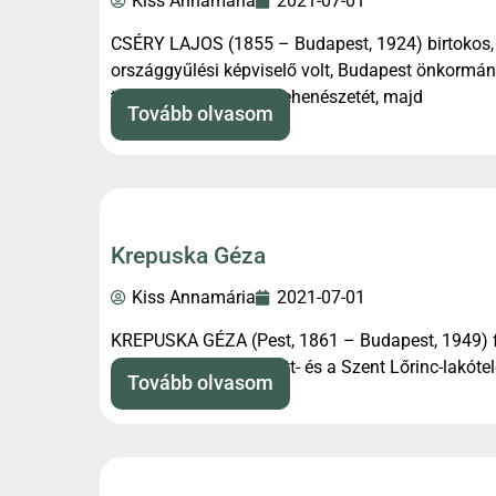
Kiss Annamária
2021-07-01
CSÉRY LAJOS (1855 – Budapest, 1924) birtokos, 
országgyűlési képviselő volt, Budapest önkormány
területén rendezte be tehenészetét, majd
Tovább olvasom
Krepuska Géza
Kiss Annamária
2021-07-01
KREPUSKA GÉZA (Pest, 1861 – Budapest, 1949) fü
majorságban (a Gloriett- és a Szent Lőrinc-lakótele
Tovább olvasom