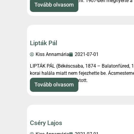
céllövészettel foglalkozni. 1907-ben megnyerte a
Tovább olvasom
Lipták Pál
Kiss Annamária
2021-07-01
LIPTÁK PÁL (Békéscsaba, 1874 – Balatonfüred, 1
korai halála miatt nem fejezhette be. Ácsmestern
száz munkást irányíthatott.
Tovább olvasom
Cséry Lajos