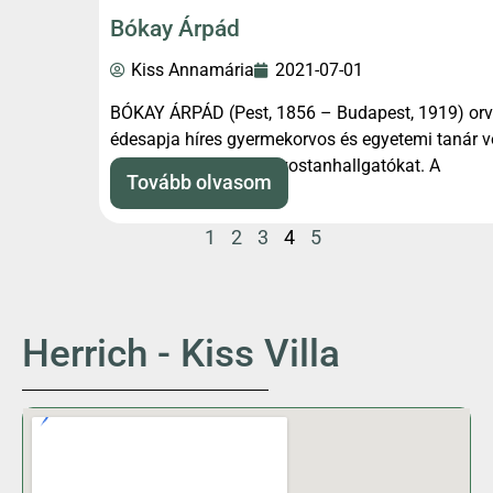
Bókay Árpád
Kiss Annamária
2021-07-01
BÓKAY ÁRPÁD (Pest, 1856 – Budapest, 1919) orvo
édesapja híres gyermekorvos és egyetemi tanár 
egyetemen oktatott orvostanhallgatókat. A
Tovább olvasom
1
2
3
4
5
Herrich - Kiss Villa