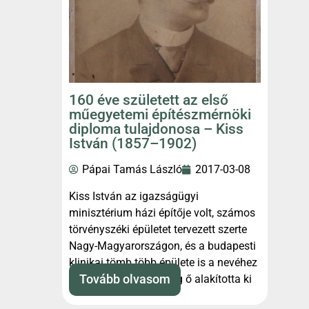
160 éve született az első
műegyetemi építészmérnöki
diploma tulajdonosa – Kiss
István (1857–1902)
Pápai Tamás László
2017-03-08
Kiss István az igazságügyi
minisztérium házi építője volt, számos
törvényszéki épületet tervezett szerte
Nagy-Magyarországon, és a budapesti
klinikai tömb több épülete is a nevéhez
fűződik. Nem mellesleg ő alakította ki
Tovább olvasom