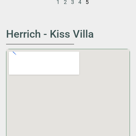
1
2
3
4
5
Herrich - Kiss Villa