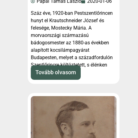
Pápai Tamás László
2020-01-06
Száz éve, 1920-ban Pestszentlőrincen
hunyt el Krautschneider József és
felesége, Mostecky Mária. A
morvaországi származású
bádogosmester az 1880-as években
alapított kocsilámpagyárat
Budapesten, melyet a századfordulón
Szentlőrincre költöztetett, s élénken
bekapcsolódott
Tovább olvasom