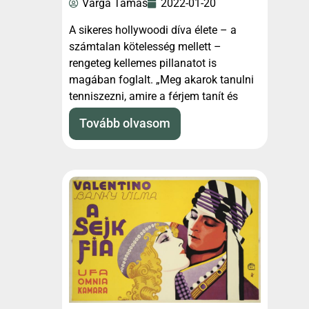
Varga Tamás
2022-01-20
A sikeres hollywoodi díva élete – a
számtalan kötelesség mellett –
rengeteg kellemes pillanatot is
magában foglalt. „Meg akarok tanulni
tenniszezni, amire a férjem tanít és
golfozni, ami most a
Tovább olvasom