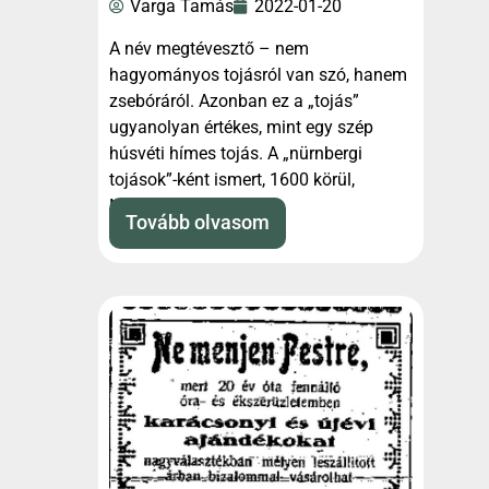
Varga Tamás
2022-01-20
A név megtévesztő – nem
hagyományos tojásról van szó, hanem
zsebóráról. Azonban ez a „tojás”
ugyanolyan értékes, mint egy szép
húsvéti hímes tojás. A „nürnbergi
tojások”-ként ismert, 1600 körül,
Nürnbergben
Tovább olvasom