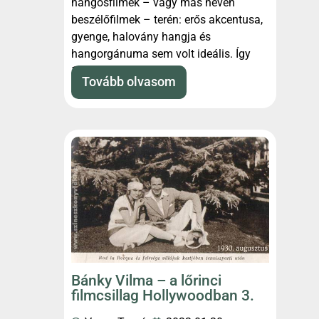
hangosfilmek – vagy más néven
beszélőfilmek – terén: erős akcentusa,
gyenge, halovány hangja és
hangorgánuma sem volt ideális. Így
1930.
Tovább olvasom
Bánky Vilma – a lőrinci
filmcsillag Hollywoodban 3.