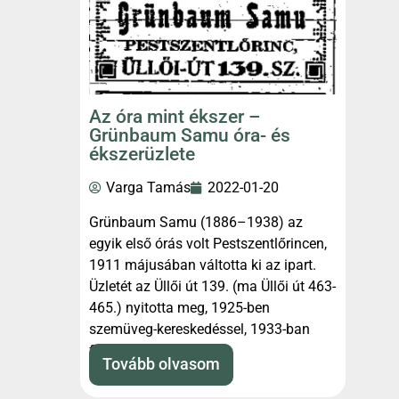
Az óra mint ékszer –
Grünbaum Samu óra- és
ékszerüzlete
Varga Tamás
2022-01-20
Grünbaum Samu (1886–1938) az
egyik első órás volt Pestszentlőrincen,
1911 májusában váltotta ki az ipart.
Üzletét az Üllői út 139. (ma Üllői út 463-
465.) nyitotta meg, 1925-ben
szemüveg-kereskedéssel, 1933-ban
fényképészeti
Tovább olvasom