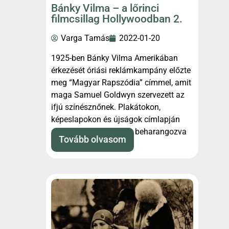
Bánky Vilma – a lőrinci
filmcsillag Hollywoodban 2.
Varga Tamás
2022-01-20
1925-ben Bánky Vilma Amerikában
érkezését óriási reklámkampány előzte
meg “Magyar Rapszódia” címmel, amit
maga Samuel Goldwyn szervezett az
ifjú színésznőnek. Plakátokon,
képeslapokon és újságok címlapján
szerepelt az arca, előre beharangozva
Tovább olvasom