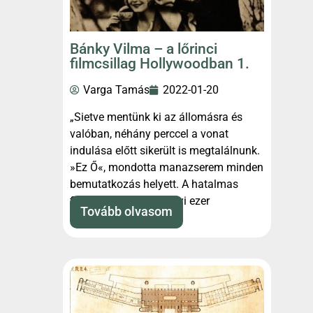
Bánky Vilma – a lőrinci
filmcsillag Hollywoodban 1.
Varga Tamás
2022-01-20
„Sietve mentünk ki az állomásra és
valóban, néhány perccel a vonat
indulása előtt sikerült is megtalálnunk.
»Ez Ő«, mondotta manazserem minden
bemutatkozás helyett. A hatalmas
filmkirály, aki már annyi ezer
Tovább olvasom