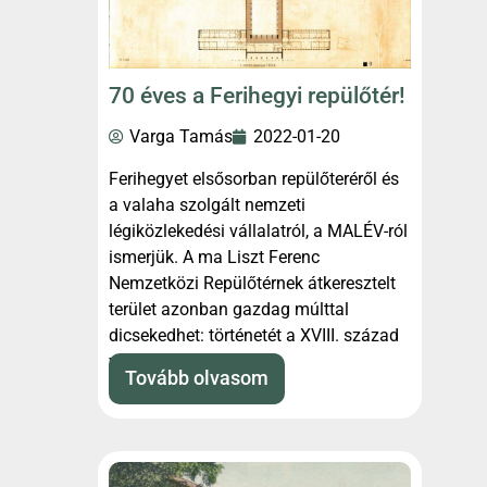
70 éves a Ferihegyi repülőtér!
Varga Tamás
2022-01-20
Ferihegyet elsősorban repülőteréről és
a valaha szolgált nemzeti
légiközlekedési vállalatról, a MALÉV-ról
ismerjük. A ma Liszt Ferenc
Nemzetközi Repülőtérnek átkeresztelt
terület azonban gazdag múlttal
dicsekedhet: történetét a XVIII. század
végéig
Tovább olvasom