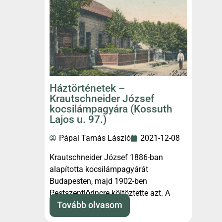
Háztörténetek –
Krautschneider József
kocsilámpagyára (Kossuth
Lajos u. 97.)
Pápai Tamás László
2021-12-08
Krautschneider József 1886-ban
alapította kocsilámpagyárát
Budapesten, majd 1902-ben
Pestszentlőrincre költöztette azt. A
gyárépület története.
Tovább olvasom