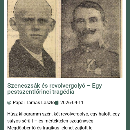
Szeneszsák és revolvergolyó – Egy
pestszentlőrinci tragédia
Pápai Tamás László
2026-04-11
Húsz kilogramm szén, két revolvergolyó, egy halott, egy
súlyos sérült – és mértéktelen szegénység.
Megdöbbentő és tragikus jelenet zajlott le