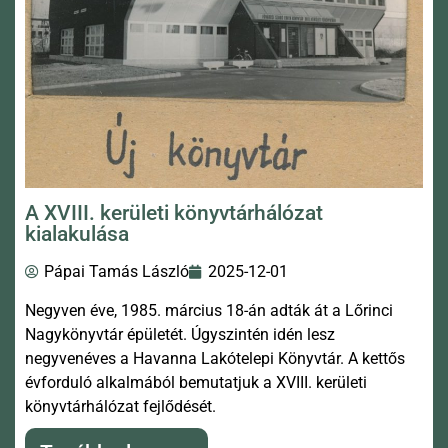
A XVIII. kerületi könyvtárhálózat
kialakulása
Pápai Tamás László
2025-12-01
Negyven éve, 1985. március 18-án adták át a Lőrinci
Nagykönyvtár épületét. Úgyszintén idén lesz
negyvenéves a Havanna Lakótelepi Könyvtár. A kettős
évforduló alkalmából bemutatjuk a XVIII. kerületi
könyvtárhálózat fejlődését.