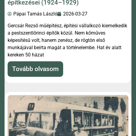
építkezései (1924–1929)
Pápai Tamás László
2026-03-27
Gercsár Rezső műépítész, építési vállalkozó kiemelkedik
a pestszentlőrinci építők közül. Nem kőműves
képesítésű volt, hanem zenész, de rögtön első
munkájával beírta magát a történelembe. Hat év alatt
kereken 50 házat
Tovább olvasom