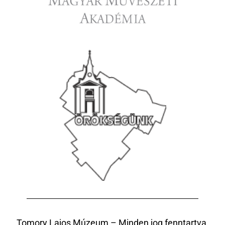
Tomory Lajos Múzeum – Minden jog fenntartva.