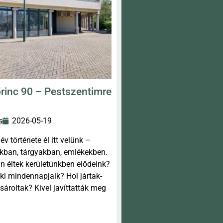
rinc 90 – Pestszentimre
s
2026-05-19
v története él itt velünk –
kban, tárgyakban, emlékekben.
n éltek kerületünkben elődeink?
ki mindennapjaik? Hol jártak-
ásároltak? Kivel javíttatták meg