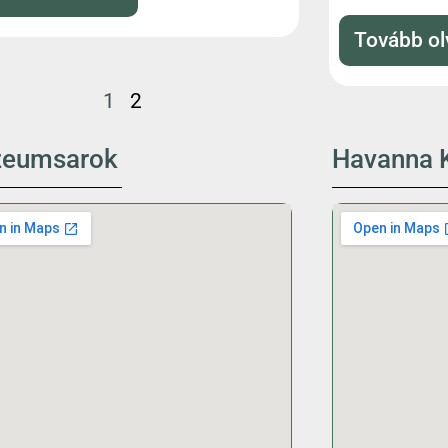
Tovább o
1
2
eumsarok
Havanna K