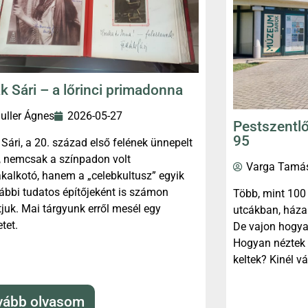
k Sári – a lőrinci primadonna
uller Ágnes
2026-05-27
Pestszentlő
95
Sári, a 20. század első felének ünnepelt
, nemcsak a színpadon volt
Varga Tamá
kalkotó, hanem a „celebkultusz” egyik
ábbi tudatos építőjeként is számon
Több, mint 100 é
tjuk. Mai tárgyunk erről mesél egy
utcákban, háza
etet.
De vajon hogya
Hogyan néztek 
keltek? Kinél v
vább olvasom