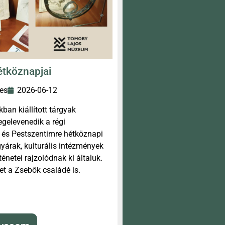
étköznapjai
es
2026-06-12
an kiállított tárgyak
gelevenedik a régi
c és Pestszentimre hétköznapi
 gyárak, kulturális intézmények
énetei rajzolódnak ki általuk.
net a Zsebők családé is.