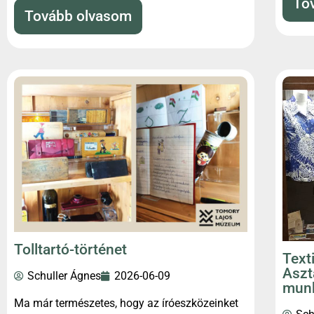
To
Tovább olvasom
Tolltartó-történet
Text
Aszt
Schuller Ágnes
2026-06-09
mun
Ma már természetes, hogy az íróeszközeinket