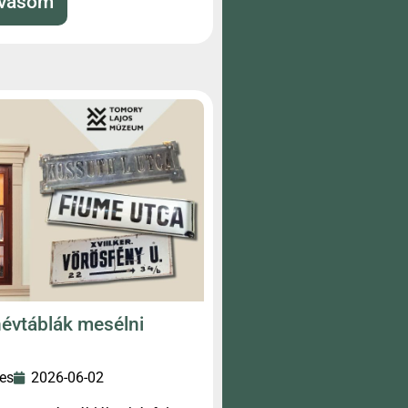
lvasom
évtáblák mesélni
es
2026-06-02