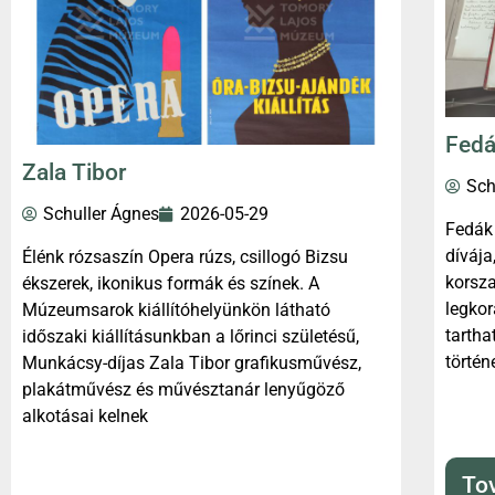
Fedá
Zala Tibor
Sch
Schuller Ágnes
2026-05-29
Fedák 
dívája
Élénk rózsaszín Opera rúzs, csillogó Bizsu
korsza
ékszerek, ikonikus formák és színek. A
legkor
Múzeumsarok kiállítóhelyünkön látható
tartha
időszaki kiállításunkban a lőrinci születésű,
történ
Munkácsy-díjas Zala Tibor grafikusművész,
plakátművész és művésztanár lenyűgöző
alkotásai kelnek
To