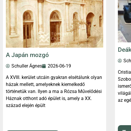
Deák
A Japán mozgó
Sch
Schuller Ágnes
2026-06-19
Cristi
A XVIII. kerület utcáin gyakran elsétálunk olyan
Szobo
házak mellett, amelyeknek kiemelkedő
ismerő
történetük van. Ilyen a ma a Rózsa Művelődési
világá
Háznak otthont adó épület is, amely a XX.
az egé
század elején épült