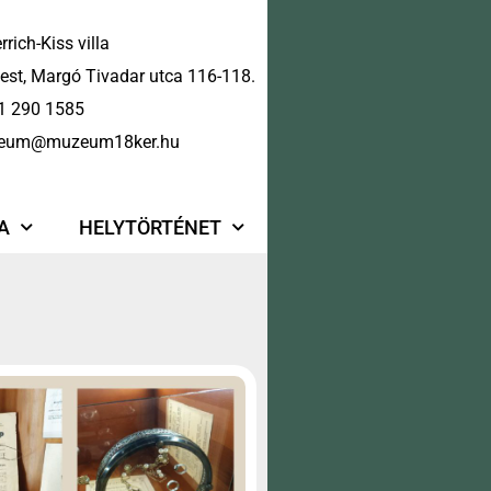
rrich-Kiss villa
st, Margó Tivadar utca 116-118.
1 290 1585
eum@muzeum18ker.hu
A
HELYTÖRTÉNET