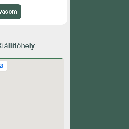
lvasom
iállítóhely