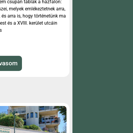
em csupán táblák a házfalon:
szei, melyek emlékeztetnek arra,
 és arra is, hogy történetünk ma
est és a XVIII. kerület utcáin
s
lvasom