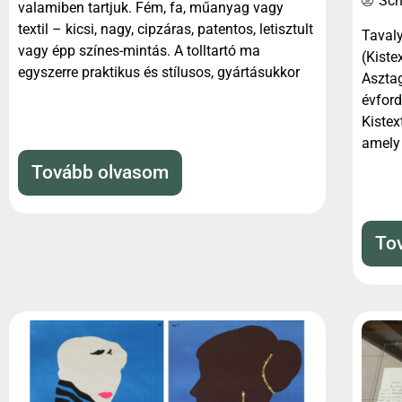
Sch
valamiben tartjuk. Fém, fa, műanyag vagy
textil – kicsi, nagy, cipzáras, patentos, letisztult
Tavaly
vagy épp színes-mintás. A tolltartó ma
(Kiste
egyszerre praktikus és stílusos, gyártásukkor
Aszta
évford
Kistex
amely 
Tovább olvasom
To