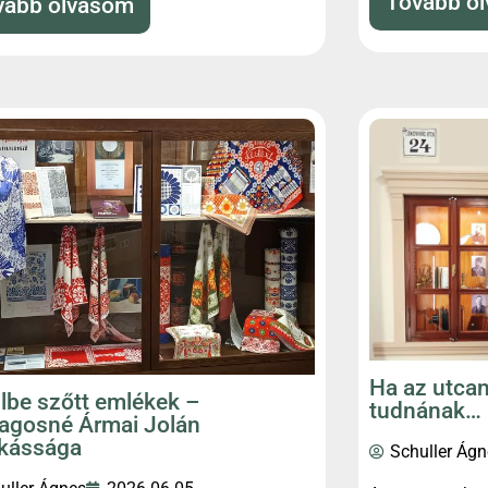
Tovább o
vább olvasom
Ha az utcan
ilbe szőtt emlékek –
tudnának…
agosné Ármai Jolán
kássága
Schuller Ágn