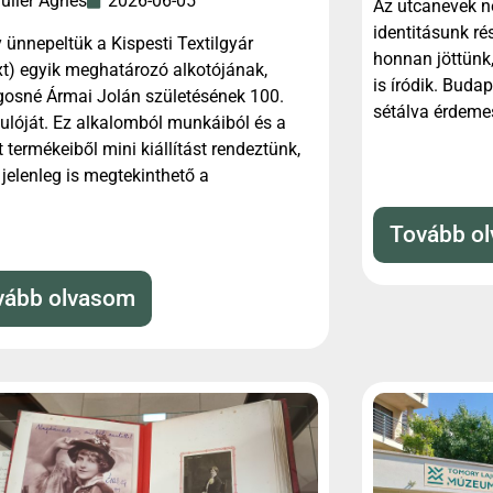
uller Ágnes
2026-06-05
Az utcanevek n
identitásunk ré
 ünnepeltük a Kispesti Textilgyár
honnan jöttünk,
xt) egyik meghatározó alkotójának,
is íródik. Budap
gosné Ármai Jolán születésének 100.
sétálva érdeme
ulóját. Ez alkalomból munkáiból és a
t termékeiből mini kiállítást rendeztünk,
jelenleg is megtekinthető a
Tovább o
vább olvasom