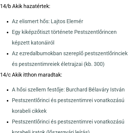
14/b Akik hazatértek:
Az elismert hős: Lajtos Elemér
Egy kiképzőtiszt története Pestszentlőrincen
képzett katonáiról
Az ezredalbumokban szereplő pestszentlőrinciek
és pestszentimreiek életrajzai (kb. 300)
14/c Akik itthon maradtak:
A hősi szellem festője: Burchard Bélaváry István
Pestszentlőrinci és pestszentimrei vonatkozású
korabeli cikkek
Pestszentlőrinci és pestszentimrei vonatkozású
korabeli iratok (lőszergyári leírás)