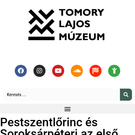
Pestszentlőrinc és
Soroksárpéteri az első