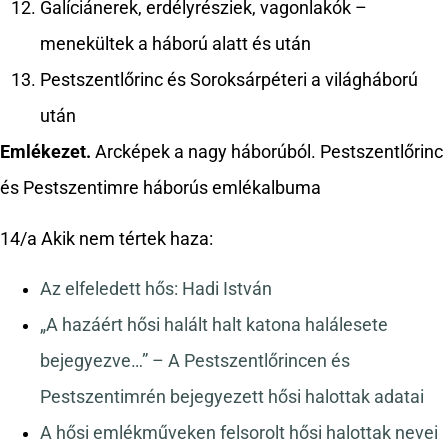
Galíciánerek, erdélyrésziek, vagonlakók –
menekültek a háború alatt és után
Pestszentlőrinc és Soroksárpéteri a világháború
után
Emlékezet.
Arcképek a nagy háborúból. Pestszentlőrinc
és Pestszentimre háborús emlékalbuma
14/a Akik nem tértek haza:
Az elfeledett hős: Hadi István
„A hazáért hősi halált halt katona halálesete
bejegyezve…” – A Pestszentlőrincen és
Pestszentimrén bejegyezett hősi halottak adatai
A hősi emlékműveken felsorolt hősi halottak nevei