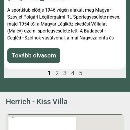
A sportklub elődje 1946 végén alakult meg Magyar–
Szovjet Polgári Légiforgalmi Rt. Sportegyesülete néven,
majd 1954-től a Magyar Légiközlekedési Vállalat
(Malév) üzemi sportegyesülete lett. A Budapest–
Cegléd–Szolnok vasútvonal, a mai Nagyszalonta és
Tovább olvasom
1
2
3
4
5
Herrich - Kiss Villa