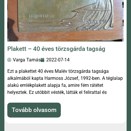
Plakett – 40 éves törzsgárda tagság
Varga Tamás
2022-07-14
Ezt a plakettet 40 éves Malév törzsgárda tagsága
alkalmából kapta Harmoss József, 1992-ben. A téglalap
alakú emlékplakett alapja fa, amire fém rátétet
helyeztek. Ez utóbbit vésték, látták el felirattal és
Tovább olvasom