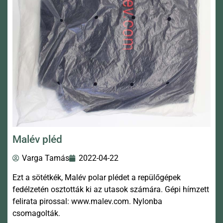
Malév pléd
Varga Tamás
2022-04-22
Ezt a sötétkék, Malév polar plédet a repülőgépek
fedélzetén osztották ki az utasok számára. Gépi hímzett
felirata pirossal: www.malev.com. Nylonba
csomagolták.