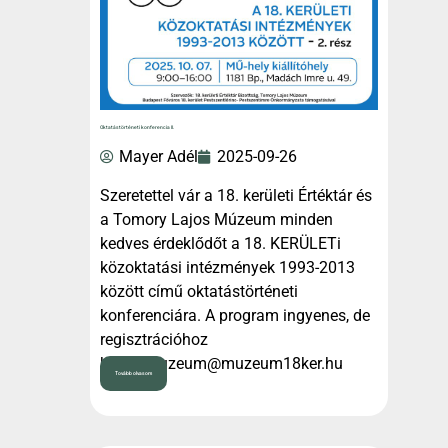
Oktatástörténeti konferencia II.
Mayer Adél
2025-09-26
Szeretettel vár a 18. kerületi Értéktár és
a Tomory Lajos Múzeum minden
kedves érdeklődőt a 18. KERÜLETi
közoktatási intézmények 1993-2013
között című oktatástörténeti
konferenciára. A program ingyenes, de
regisztrációhoz
kötött:muzeum@muzeum18ker.hu
Tovább olvasom