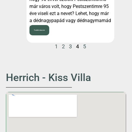
már város volt, hogy Pestszentimre 95
éve viseli ezt a nevet? Lehet, hogy már
a dédnagypapád vagy dédnagymamád
is itt
Tovább olvasom
1
2
3
4
5
Herrich - Kiss Villa