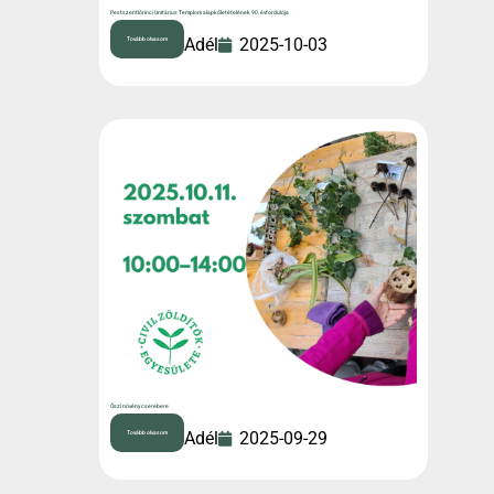
Pestszentlőrinci Unitárius Templom alapkőletételének 90. évfordulója
Mayer Adél
2025-10-03
Tovább olvasom
Őszi növény cserebere
Mayer Adél
2025-09-29
Tovább olvasom