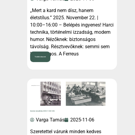
„Mert a kard nem dísz, hanem
életstílus.” 2025. November 22. |
10:00–16:00 – Belépés ingyenes! Harci
technika, történelmi izzadság, modern
humor. Nézőknek: biztonságos
távolság. Résztvevőknek: semmi sem
biztonságos. A Ferreus
Tovább olvasom
Szenior akadémia 2025.11.08. 9.00.
Varga Tamás
2025-11-06
Szeretettel várunk minden kedves