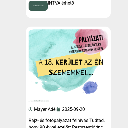
IDE KATTINTVA érhető
Tovább olvasom
A 18. kerület az én szememmel
Mayer Adél
2025-09-20
Rajz- és fotópályázat felhívás Tudtad,
hogy 90 évvel ezelőtt Pestszentlőrinc