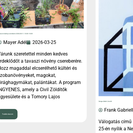
aszi növény cserebere 2026.04.11. 10.00-14.00
Mayer Adél
2026-03-25
árunk szeretettel minden kedves
rdeklődőt a tavaszi növény csereberére.
ozz magaddal elcserélhető kültéri és
zobanövényeket, magokat,
irághagymákat, palántákat. A program
NGYENES, amely a Civil Zöldítők
gyesülete és a Tomory Lajos
Varga-Amár László
Frank Gabriel
Tovább olvasom
Válogatás című 
25-én nyílik a 