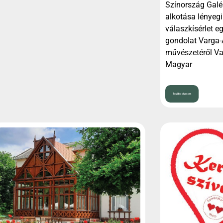
Színország Galé
alkotása lényegi
válaszkísérlet e
gondolat Varga-
művészetéről V
Magyar
Tovább olvasom