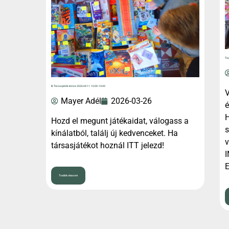
Tav
III. Társasjáték börze 2026.04.11. 10.00-14.00
V
Mayer Adél
2026-03-26
é
H
Hozd el megunt játékaidat, válogass a
s
kínálatból, találj új kedvenceket. Ha
v
társasjátékot hoznál ITT jelezd!
I
E
Tovább olvasom