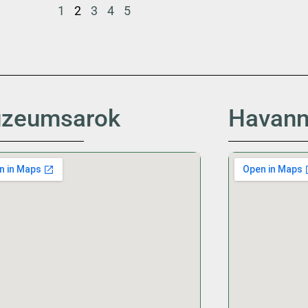
1
2
3
4
5
zeumsarok
Havanna