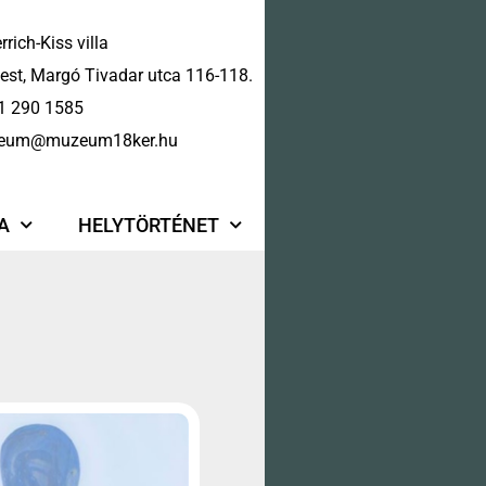
rrich-Kiss villa
st, Margó Tivadar utca 116-118.
1 290 1585
eum@muzeum18ker.hu
A
HELYTÖRTÉNET