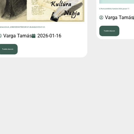
6. Pestszentlőrinc határán 2026. január 17.
Varga Tamás
latvezetések „A MAGYAR KULTÚRA NAPJA” alkalmából 2026.01.22.
Tovább olvasom
Varga Tamás
2026-01-16
Tovább olvasom