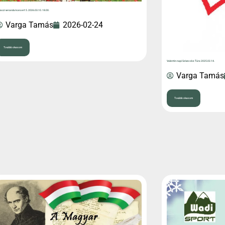
aszi veranda koncert 5. 2026.03.10. 18.00.
Varga Tamás
2026-02-24
Tovább olvasom
Valentin napi Szivecske Túra 2025.02.14.
Varga Tamás
Tovább olvasom