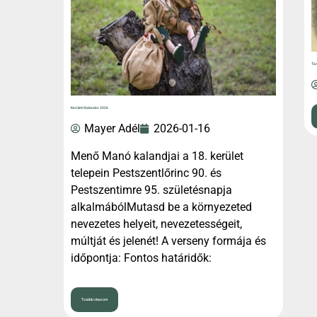
Tár
Kerületi Kalandor 2026
Mayer Adél
2026-01-16
Menő Manó kalandjai a 18. kerület
telepein Pestszentlőrinc 90. és
Pestszentimre 95. születésnapja
alkalmábólMutasd be a környezeted
nevezetes helyeit, nevezetességeit,
múltját és jelenét! A verseny formája és
időpontja: Fontos határidők:
Tovább olvasom