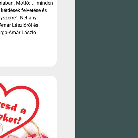
riában. Mottó: „…minden
 kérdések felvetése és
gyszerre”. Néhány
Amár Lászlóról és
arga-Amár László