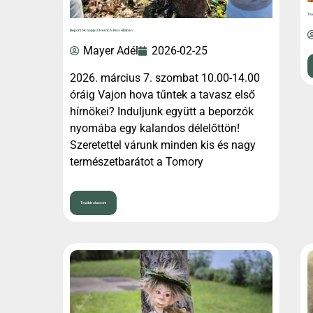
Tav
Beporzók napja a Herrich-Kiss villában
Mayer Adél
2026-02-25
2026. március 7. szombat 10.00-14.00
óráig Vajon hova tűntek a tavasz első
hírnökei? Induljunk együtt a beporzók
nyomába egy kalandos délelőttön!
Szeretettel várunk minden kis és nagy
természetbarátot a Tomory
Tovább olvasom