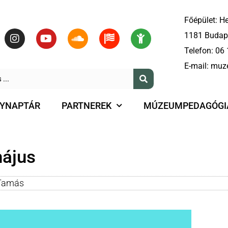
Főépület: He
1181 Budape
Telefon:
06 
E-mail:
muz
YNAPTÁR
PARTNEREK
MÚZEUMPEDAGÓGI
május
Tamás