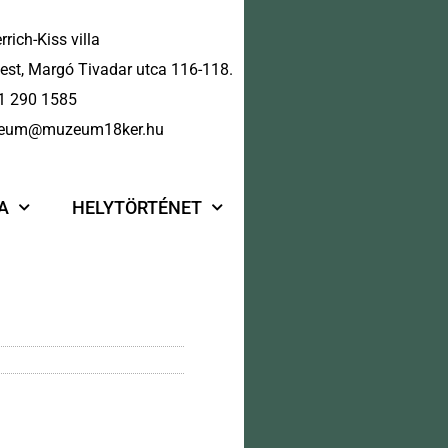
rrich-Kiss villa
st, Margó Tivadar utca 116-118.
1 290 1585
eum@muzeum18ker.hu
A
HELYTÖRTÉNET