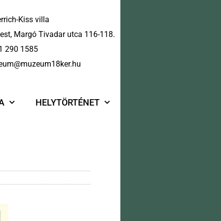
rrich-Kiss villa
st, Margó Tivadar utca 116-118.
1 290 1585
eum@muzeum18ker.hu
A
HELYTÖRTÉNET