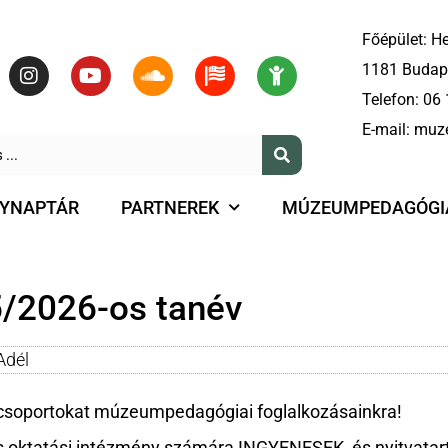
Főépület: He
1181 Budape
Telefon:
06 
E-mail:
muz
YNAPTÁR
PARTNEREK
MÚZEUMPEDAGÓGI
/2026-os tanév
Adél
a csoportokat múzeumpedagógiai foglalkozásainkra!