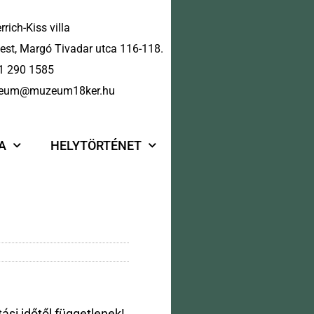
rrich-Kiss villa
st, Margó Tivadar utca 116-118.
1 290 1585
eum@muzeum18ker.hu
A
HELYTÖRTÉNET