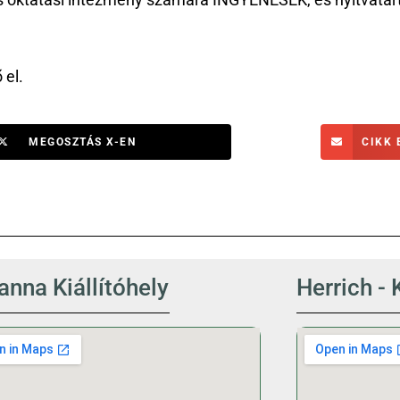
és oktatási intézmény számára INGYENESEK, és nyitvatart
 el.
MEGOSZTÁS X-EN
CIKK 
nna Kiállítóhely
Herrich - 