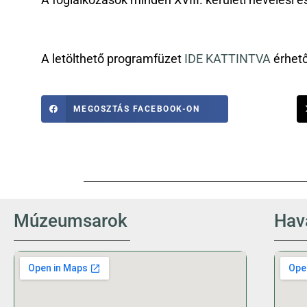
A foglalkozások minden XVIII. kerületi nevelési 
A letölthető programfüzet
IDE KATTINTVA
érhető
MEGOSZTÁS FACEBOOK-ON
Múzeumsarok
Hava