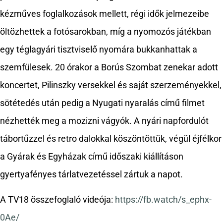
kézműves foglalkozások mellett, régi idők jelmezeibe
öltözhettek a fotósarokban, míg a nyomozós játékban
egy téglagyári tisztviselő nyomára bukkanhattak a
szemfülesek. 20 órakor a Borús Szombat zenekar adott
koncertet, Pilinszky versekkel és saját szerzeményekkel,
sötétedés után pedig a Nyugati nyaralás című filmet
nézhették meg a mozizni vágyók. A nyári napfordulót
tábortűzzel és retro dalokkal köszöntöttük, végül éjfélkor
a Gyárak és Egyházak című időszaki kiállításon
gyertyafényes tárlatvezetéssel zártuk a napot.
A TV18 összefoglaló videója:
https://fb.watch/s_ephx-
0Ae/