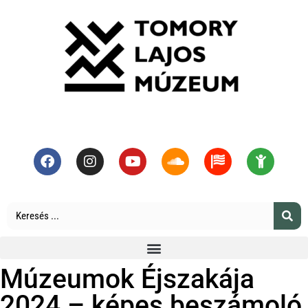
Múzeumok Éjszakája
2024 – képes beszámoló