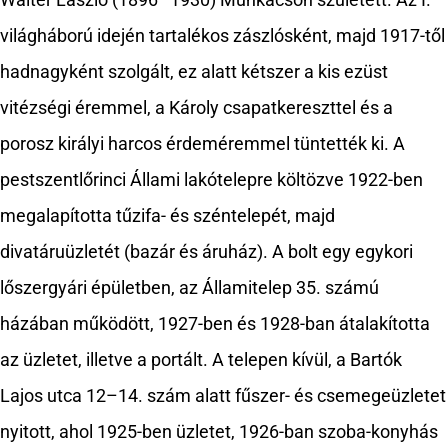
Walter László (1896–1930) Munkácson született. Az I.
világháború idején tartalékos zászlósként, majd 1917-től
hadnagyként szolgált, ez alatt kétszer a kis ezüst
vitézségi éremmel, a Károly csapatkereszttel és a
porosz királyi harcos érdeméremmel tüntették ki. A
pestszentlőrinci Állami lakótelepre költözve 1922-ben
megalapította tűzifa- és széntelepét, majd
divatáruüzletét (bazár és áruház). A bolt egy egykori
lőszergyári épületben, az Államitelep 35. számú
házában működött, 1927-ben és 1928-ban átalakította
az üzletet, illetve a portált. A telepen kívül, a Bartók
Lajos utca 12–14. szám alatt fűszer- és csemegeüzletet
nyitott, ahol 1925-ben üzletet, 1926-ban szoba-konyhás