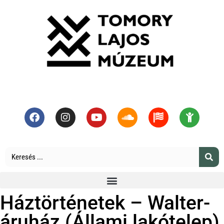
Háztörténetek – Walter-
áruház (Állami lakótelep)