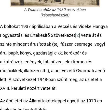
A Walter-áruház az 1930-as években
(képeslaprészlet)
A boltokat 1937 áprilisában a Vecsés és Vidéke Hangya
Fogyasztási és Értékesítő Szövetkezet
[2]
vette át és
szinte mindent árusítottak (tej, fűszer, csemege, vegyi
áru, papír, könyv, gazdasági cikk, kerékpár és
alkatrészek, edények, táblaüveg, elektromos és
rádiócikkek, illatszer stb.), a boltvezető Gyarmati Jenő
lett. A szövetkezet 1948-ban szűnt meg, az üzletet a
XVIII. kerületi Közért vette át.
Az épületet az Állami lakóteleppel együtt az 1970-es
évek végén bontották le.