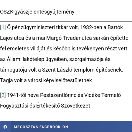
OSZK-gyászjelentésgyűjtemény
[1]
Ő pénzügyminiszteri titkár volt, 1932-ben a Bartók
Lajos utca és a mai Margó Tivadar utca sarkán építette
fel emeletes villáját és később is tevékenyen részt vett
az Állami lakótelep ügyeiben, szorgalmazója és
támogatója volt a Szent László templom építésének.
Tagja volt a városi képviselőtestületnek.
[2]
1941-től neve Pestszentlőrinc és Vidéke Termelő
Fogyasztási és Értékesítő Szövetkezet
MEGOSZTÁS FACEBOOK-ON