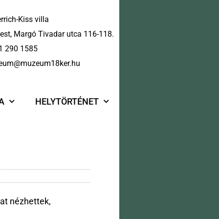
rrich-Kiss villa
st, Margó Tivadar utca 116-118.
1 290 1585
eum@muzeum18ker.hu
A
HELYTÖRTÉNET
t nézhettek,