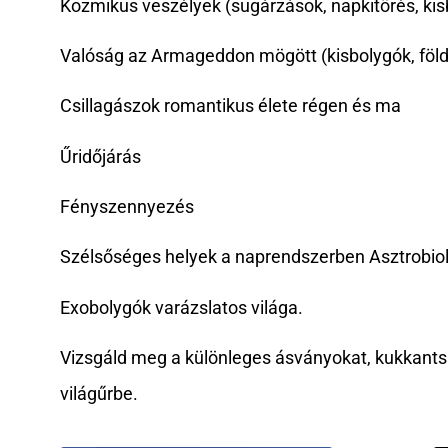
Kozmikus veszélyek (sugárzások, napkitörés, kis
Valóság az Armageddon mögött (kisbolygók, föld
Csillagászok romantikus élete régen és ma
Űridőjárás
Fényszennyezés
Szélsőséges helyek a naprendszerben Asztrobio
Exobolygók varázslatos világa.
Vizsgáld meg a különleges ásványokat, kukkants 
világűrbe.