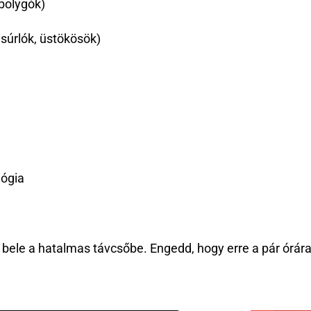
bolygók)
súrlók, üstökösök)
lógia
bele a hatalmas távcsőbe. Engedd, hogy erre a pár órára