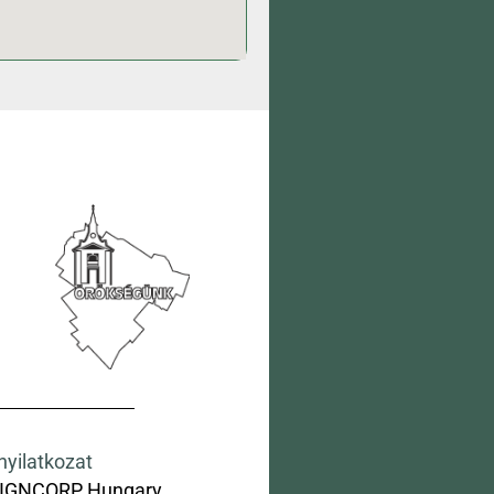
nyilatkozat
IGNCORP Hungary