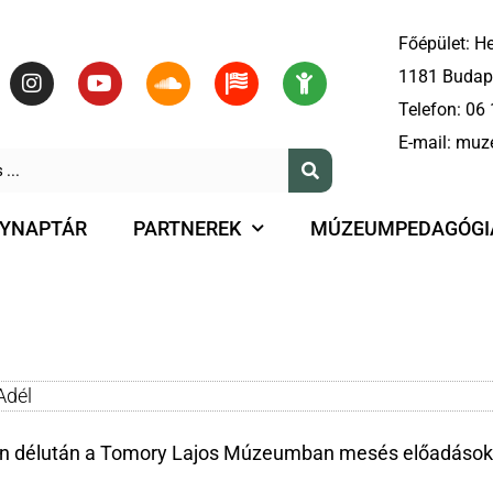
Főépület: He
1181 Budape
Telefon:
06 
E-mail:
muz
YNAPTÁR
PARTNEREK
MÚZEUMPEDAGÓGI
Adél
en délután a Tomory Lajos Múzeumban mesés előadásoka