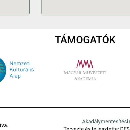
TÁMOGATÓK
Akadálymentesítési 
tva.
Tervezte és fejlesztette:
DES