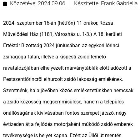
Közzétéve:
2024.09.06.
Készítette:
Frank Gabriella
2024. szeptember 16-án (hétfőn) 11 órakor, Rózsa
Művelődési Ház (1181, Városház u. 1-3.) A 18. kerületi
Értéktár Bizottság 2024 júniusában az egykori lőrinci
zsinagóga falán, illetve a kispesti zsidó temető
ravatalozójában elhelyezett márványtáblák előtt adózott a
Pestszentlőrincről elhurcolt zsidó lakosság emlékének.
Szeretnénk, ha a jövőben közös emlékezetünkben nemcsak
a zsidó közösség megsemmisülése, hanem a település
önállóságának kivívásában fontos szerepet játszó, négy
évtizeden át a fejlődés motorjaként működő zsidó emberek
tevékenysége is helyet kapna. Ezért az Üllői út mentén