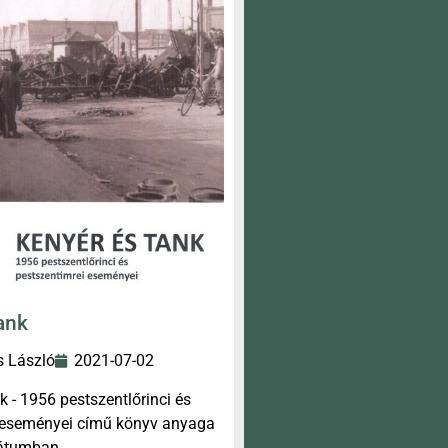
ank
 László
2021-07-02
k - 1956 pestszentlőrinci és
 eseményei című könyv anyaga
mátumban