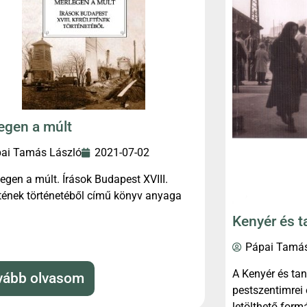
egen a múlt
ai Tamás László
2021-07-02
egen a múlt. Írások Budapest XVIII.
tének történetéből című könyv anyaga
Kenyér és t
Pápai Tamás
A Kenyér és tan
vább olvasom
pestszentimrei
letölthető for