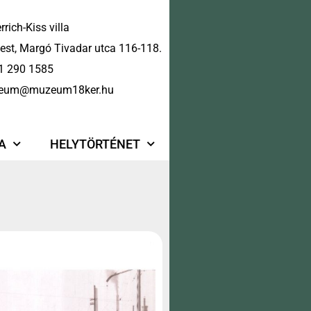
rrich-Kiss villa
st, Margó Tivadar utca 116-118.
1 290 1585
eum@muzeum18ker.hu
A
HELYTÖRTÉNET