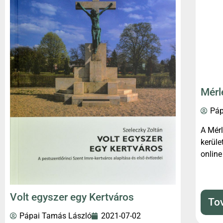
Mérl
Páp
A Mérl
kerüle
online
Volt egyszer egy Kertváros
To
Pápai Tamás László
2021-07-02