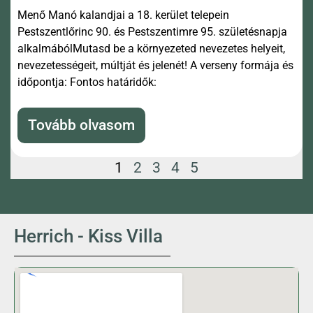
Menő Manó kalandjai a 18. kerület telepein
Pestszentlőrinc 90. és Pestszentimre 95. születésnapja
alkalmábólMutasd be a környezeted nevezetes helyeit,
nevezetességeit, múltját és jelenét! A verseny formája és
időpontja: Fontos határidők:
Tovább olvasom
1
2
3
4
5
Herrich - Kiss Villa