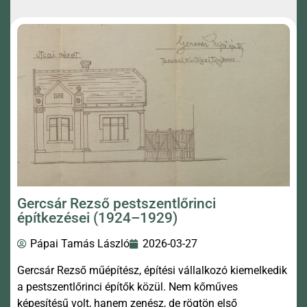
Gercsár Rezső pestszentlőrinci
építkezései (1924–1929)
Pápai Tamás László
2026-03-27
Gercsár Rezső műépítész, építési vállalkozó kiemelkedik
a pestszentlőrinci építők közül. Nem kőműves
képesítésű volt, hanem zenész, de rögtön első