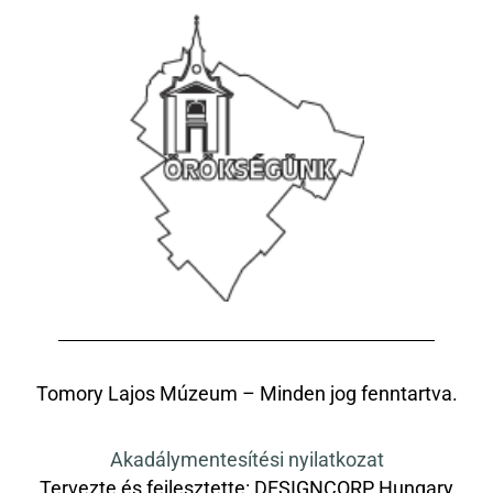
Tomory Lajos Múzeum – Minden jog fenntartva.
Akadálymentesítési nyilatkozat
Tervezte és fejlesztette:
DESIGNCORP Hungary