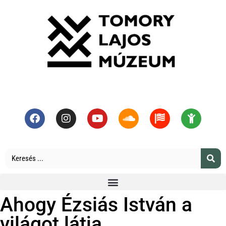
Ahogy Ézsiás István a
világot látja…