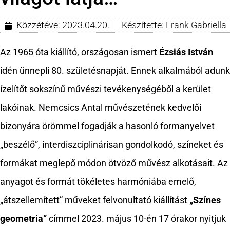
Közzétéve:
2023.04.20.
Készítette:
Frank Gabriella
Az 1965 óta kiállító, országosan ismert
Ézsiás István
idén ünnepli 80. születésnapját. Ennek alkalmából adunk
ízelítőt sokszínű művészi tevékenységéből a kerület
lakóinak. Nemcsics Antal művészetének kedvelői
bizonyára örömmel fogadják a hasonló formanyelvet
„beszélő”, interdiszciplinárisan gondolkodó, színeket és
formákat meglepő módon ötvöző művész alkotásait. Az
anyagot és formát tökéletes harmóniába emelő,
„átszellemített” műveket felvonultató kiállítást
„Színes
geometria”
címmel 2023. május 10-én 17 órakor nyitjuk