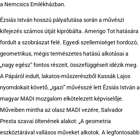
a Nemcsics Emlékházban.
Ézsiás István hosszú pályafutása során a művészi
kifejezés számos útját kipróbálta. Amerigo Tot hatására
fordult a szobrászat felé. Egyedi szellemiséget hordozó,
geometrikus, mégis természetes hatású alkotásai a
„nagy egész” fontos részeit, összefüggéseit idézik meg.
A Pápáról indult, lakatos-műszerészből Kassák Lajos
nyomdokait követő, „igazi” művésszé lett Ézsiás István a
magyar MADI mozgalom elkötelezett képviselője.
Műveiben mintha az olasz MADI vezére, Salvador
Presta szavai öltenének alakot: „A geometria
eszköztárával vallásos műveket alkotok. A legfontosabb