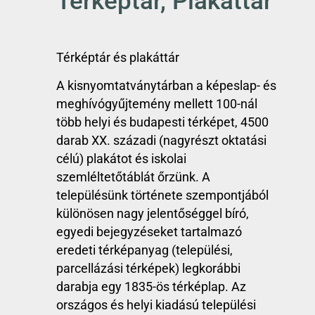
Térképtár, Plakáttár
Térképtár és plakáttár
A kisnyomtatványtárban a képeslap- és
meghívógyűjtemény mellett 100-nál
több helyi és budapesti térképet, 4500
darab XX. századi (nagyrészt oktatási
célú) plakátot és iskolai
szemléltetőtáblát őrzünk. A
településünk története szempontjából
különösen nagy jelentőséggel bíró,
egyedi bejegyzéseket tartalmazó
eredeti térképanyag (települési,
parcellázási térképek) legkorábbi
darabja egy 1835-ös térképlap. Az
országos és helyi kiadású települési