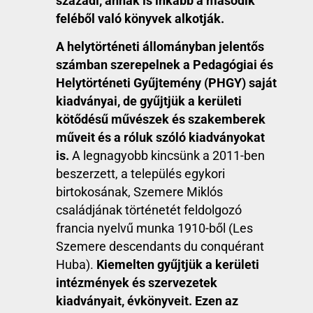
századi, annak is inkább a második
feléből való könyvek alkotják.
A helytörténeti állományban jelentős
számban szerepelnek a Pedagógiai és
Helytörténeti Gyűjtemény (PHGY) saját
kiadványai, de gyűjtjük a kerületi
kötődésű művészek és szakemberek
műveit és a róluk szóló kiadványokat
is.
A legnagyobb kincsünk a 2011-ben
beszerzett, a település egykori
birtokosának, Szemere Miklós
családjának történetét feldolgozó
francia nyelvű munka 1910-ből (Les
Szemere descendants du conquérant
Huba).
Kiemelten gyűjtjük a kerületi
intézmények és szervezetek
kiadványait, évkönyveit. Ezen az