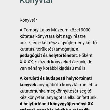
Könyvtár
Könyvtár
A Tomory Lajos Múzeum közel 9000
kötetes könyvtára két nagy részre
oszlik, és e két rész a gyűjtemény két fő
kutatási területét támogatja,
a
pedagógiát és helytörténetet
. Főként
XIX-XX. századi könyveket őrzünk, de
van néhány korábbi kiadású mű is.
A kerületi és budapesti helytörténeti
könyvek
anyagából a könyvtár mellett a
kutatómunka megkönnyítését segítő
kézikönyvtári anyagot is elkülönítettünk.
A helytörténeti könyvgyűjteményt XX.