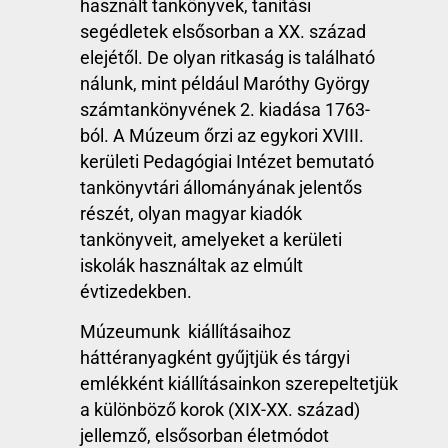
használt tankönyvek, tanítási
segédletek elsősorban a XX. század
elejétől. De olyan ritkaság is található
nálunk, mint például Maróthy György
számtankönyvének 2. kiadása 1763-
ból. A Múzeum őrzi az egykori XVIII.
kerületi Pedagógiai Intézet bemutató
tankönyvtári állományának jelentős
részét, olyan magyar kiadók
tankönyveit, amelyeket a kerületi
iskolák használtak az elmúlt
évtizedekben.
Múzeumunk kiállításaihoz
háttéranyagként gyűjtjük és tárgyi
emlékként kiállításainkon szerepeltetjük
a különböző korok (XIX-XX. század)
jellemző, elsősorban életmódot