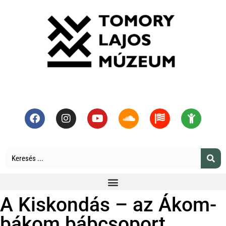
A Kiskondás – az Ákom-
bákom bábcsoport