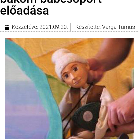
előadása
Közzétéve:
2021.09.20.
Készítette:
Varga Tamás