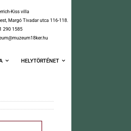
rrich-Kiss villa
st, Margó Tivadar utca 116-118.
1 290 1585
eum@muzeum18ker.hu
A
HELYTÖRTÉNET