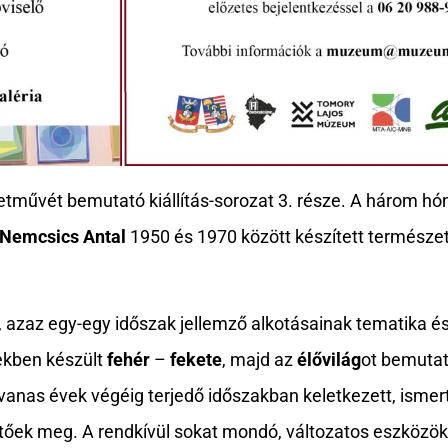
etművét bemutató kiállítás-sorozat 3. része. A három h
Nemcsics Antal
1950 és 1970 között készített természe
azaz egy-egy időszak jellemző alkotásainak tematika és 
ekben készült
fehér
–
fekete
, majd az
élővilág
ot bemutat
tvanas évek végéig terjedő időszakban keletkezett, ismer
őek meg. A rendkívül sokat mondó, változatos eszközök