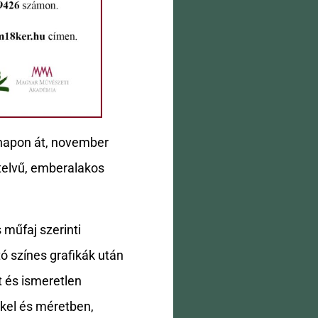
ónapon át, november
telvű, emberalakos
műfaj szerinti
ó színes grafikák után
t és ismeretlen
kel és méretben,