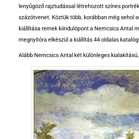
lenyűgöző rajztudással létrehozott színes port
százötvenet. Köztük több, korábban még sehol se
kiállítása remek kiindulópont a Nemcsics Antal 
megnyitóra elkészül a kiállítás 44 oldalas katalóg
Alább Nemcsics Antal két különleges kialakítású