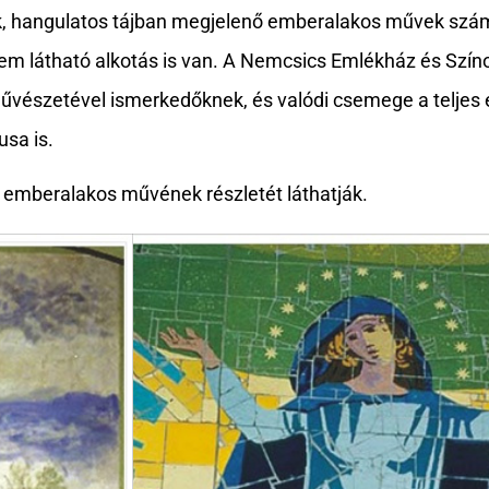
rék, hangulatos tájban megjelenő emberalakos művek sz
m látható alkotás is van. A Nemcsics Emlékház és Színo
művészetével ismerkedőknek, és valódi csemege a teljes
usa is.
, emberalakos művének részletét láthatják.