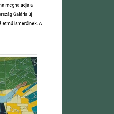
áma meghaladja a
rszág Galéria új
 életmű ismerőinek. A