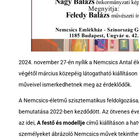
2024. november 27-én nyílik a Nemcsics Antal él
végétől március közepéig látogatható kiállításon
műveivel ismerkedhetnek meg az érdeklődők.
A Nemcsics-életmű szisztematikus feldolgozása, 
bemutatása 2022-ben kezdődött. Az ötvenes év
az idei,
A festő és modellje
című kiállításon a ha
személyeket ábrázoló Nemcsics-művek tekinthet