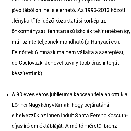
jóvoltából online is elérhető. Az 1993-2013 közötti
„fénykort” felidéző közoktatási körkép az
önkormányzati fenntartású iskolák tekintetében így
már szinte teljesnek mondható (a Hunyadi és a
Felnőttek Gimnáziuma nem vállalta a szereplést,
de Cselovszki Jenővel tavaly több órás interjút
készítettünk).
A 90 éves város jubileuma kapcsán felajánlottuk a
Lőrinci Nagykönyvtárnak, hogy bejáratánál
elhelyezzük az innen indult Sánta Ferenc Kossuth-
díjas író emléktábláját. A méltó méretű, bronz