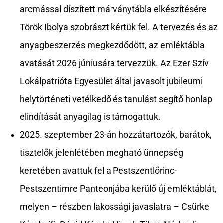
arcmással díszített márványtábla elkészítésére
Török Ibolya szobrászt kértük fel. A tervezés és az
anyagbeszerzés megkezdődött, az emléktábla
avatását 2026 júniusára tervezzük. Az Ezer Szív
Lokálpatrióta Egyesület által javasolt jubileumi
helytörténeti vetélkedő és tanulást segítő honlap
elindítását anyagilag is támogattuk.
2025. szeptember 23-án hozzátartozók, barátok,
tisztelők jelenlétében megható ünnepség
keretében avattuk fel a Pestszentlőrinc-
Pestszentimre Panteonjába kerülő új emléktáblát,
melyen – részben lakossági javaslatra – Csürke