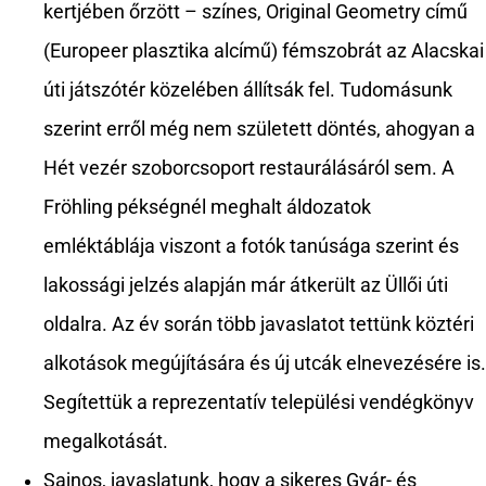
kertjében őrzött – színes, Original Geometry című
(Europeer plasztika alcímű) fémszobrát az Alacskai
úti játszótér közelében állítsák fel. Tudomásunk
szerint erről még nem született döntés, ahogyan a
Hét vezér szoborcsoport restaurálásáról sem. A
Fröhling pékségnél meghalt áldozatok
emléktáblája viszont a fotók tanúsága szerint és
lakossági jelzés alapján már átkerült az Üllői úti
oldalra. Az év során több javaslatot tettünk köztéri
alkotások megújítására és új utcák elnevezésére is.
Segítettük a reprezentatív települési vendégkönyv
megalkotását.
Sajnos, javaslatunk, hogy a sikeres Gyár- és