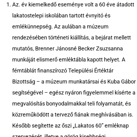
Az. év kiemelkedő eseménye volt a 60 éve átadott
lakatostelepi iskolában tartott évnyitó és
emlékünnepség. Az aulában a múzeum
rendezésében történeti kiállítás, a bejárat mellett
mutatós, Brenner Jánosné Becker Zsuzsanna
munkáját elismerő emléktábla kapott helyet. A
fémtáblát finanszírozó Települési Értéktár
Bizottság – a múzeum munkatársai és Kuba Gábor
segítségével – egész nyáron figyelemmel kísérte a
megvalósítás bonyodalmakkal teli folyamatát, és
közreműködött a tervező fiának meghívásában is.
Később segítette az őszi „Lakatos 60” emléknap
szervezését, illetve a görög kisebbségi