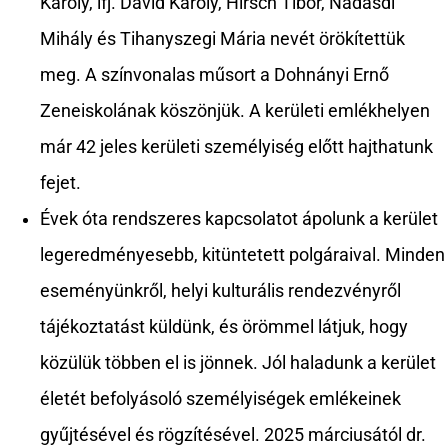
Károly, ifj. Dávid Károly, Hirsch Tibor, Nádasdi
Mihály és Tihanyszegi Mária nevét örökítettük
meg. A színvonalas műsort a Dohnányi Ernő
Zeneiskolának köszönjük. A kerületi emlékhelyen
már 42 jeles kerületi személyiség előtt hajthatunk
fejet.
Évek óta rendszeres kapcsolatot ápolunk a kerület
legeredményesebb, kitüntetett polgáraival. Minden
eseményünkről, helyi kulturális rendezvényről
tájékoztatást küldünk, és örömmel látjuk, hogy
közülük többen el is jönnek. Jól haladunk a kerület
életét befolyásoló személyiségek emlékeinek
gyűjtésével és rögzítésével. 2025 márciusától dr.