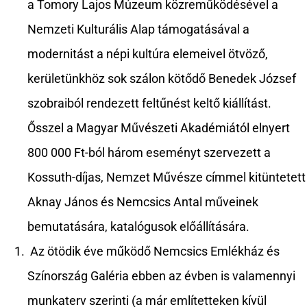
a Tomory Lajos Múzeum közreműködésével a
Nemzeti Kulturális Alap támogatásával a
modernitást a népi kultúra elemeivel ötvöző,
kerületünkhöz sok szálon kötődő Benedek József
szobraiból rendezett feltűnést keltő kiállítást.
Ősszel a Magyar Művészeti Akadémiától elnyert
800 000 Ft-ból három eseményt szervezett a
Kossuth-díjas, Nemzet Művésze címmel kitüntetett
Aknay János és Nemcsics Antal műveinek
bemutatására, katalógusok előállítására.
Az ötödik éve működő Nemcsics Emlékház és
Színország Galéria ebben az évben is valamennyi
munkaterv szerinti (a már említetteken kívül