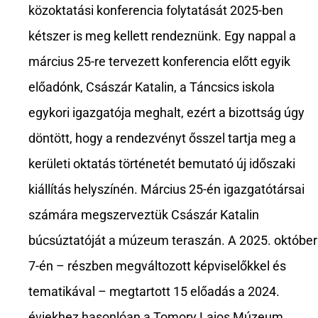
közoktatási konferencia folytatását 2025-ben
kétszer is meg kellett rendeznünk. Egy nappal a
március 25-re tervezett konferencia előtt egyik
előadónk, Császár Katalin, a Táncsics iskola
egykori igazgatója meghalt, ezért a bizottság úgy
döntött, hogy a rendezvényt ősszel tartja meg a
kerületi oktatás történetét bemutató új időszaki
kiállítás helyszínén. Március 25-én igazgatótársai
számára megszerveztük Császár Katalin
búcsúztatóját a múzeum teraszán. A 2025. október
7-én – részben megváltozott képviselőkkel és
tematikával – megtartott 15 előadás a 2024.
éviekhez hasonlóan a Tomory Lajos Múzeum