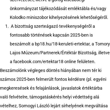
önkormányzat tájékozódását emléktábla és/vagy
Kolodko miniszobor kihelyezésének lehetőségéről.
A bizottság szerteágazó tevékenységéről a
fontosabb történések kapcsán 2025-ben is
beszámolt a bp18.hu/18-keruleti-ertektar, a Tomory
Lajos Múzeum/Partnerek/Értéktár Bizottság, illetve
a facebook.com/ertektar18 online felületen.
Beszámolónk végleges döntés hiányában nem tér ki
számos 2025-ben felmerült fontos kérdésre (pl. egyéni
megkeresések és felajánlások, javaslatok értéktárba
való felvételre, támogatáskérés helyi védettség alá
vételhez, Somogyi László lejárt sírhelyének megváltása