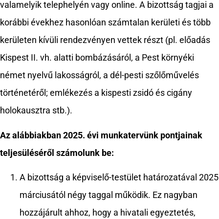
valamelyik telephelyén vagy online. A bizottság tagjai a
korábbi évekhez hasonlóan számtalan kerületi és több
kerületen kívüli rendezvényen vettek részt (pl. előadás
Kispest II. vh. alatti bombázásáról, a Pest környéki
német nyelvű lakosságról, a dél-pesti szőlőművelés
történetéről; emlékezés a kispesti zsidó és cigány
holokausztra stb.).
Az alábbiakban 2025. évi munkatervünk pontjainak
teljesüléséről számolunk be:
A bizottság a képviselő-testület határozatával 2025
márciusától négy taggal működik. Ez nagyban
hozzájárult ahhoz, hogy a hivatali egyeztetés,