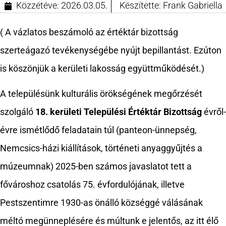
Közzétéve:
2026.03.05.
Készítette:
Frank Gabriella
( A vázlatos beszámoló az értéktár bizottság
szerteágazó tevékenységébe nyújt bepillantást. Ezúton
is köszönjük a kerületi lakosság együttműködését.)
A településünk kulturális örökségének megőrzését
szolgáló
18. kerületi Települési Értéktár Bizottság
évről-
évre ismétlődő feladatain túl (panteon-ünnepség,
Nemcsics-házi kiállítások, történeti anyaggyűjtés a
múzeumnak) 2025-ben számos javaslatot tett a
fővároshoz csatolás 75. évfordulójának, illetve
Pestszentimre 1930-as önálló községgé válásának
méltó megünneplésére és múltunk e jelentős, az itt élő