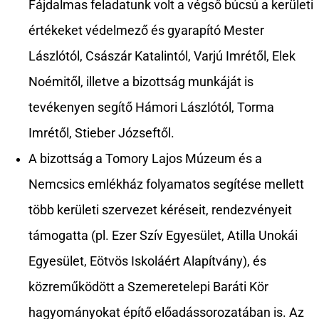
Fájdalmas feladatunk volt a végső búcsú a kerületi
értékeket védelmező és gyarapító Mester
Lászlótól, Császár Katalintól, Varjú Imrétől, Elek
Noémitől, illetve a bizottság munkáját is
tevékenyen segítő Hámori Lászlótól, Torma
Imrétől, Stieber Józseftől.
A bizottság a Tomory Lajos Múzeum és a
Nemcsics emlékház folyamatos segítése mellett
több kerületi szervezet kéréseit, rendezvényeit
támogatta (pl. Ezer Szív Egyesület, Atilla Unokái
Egyesület, Eötvös Iskoláért Alapítvány), és
közreműködött a Szemeretelepi Baráti Kör
hagyományokat építő előadássorozatában is. Az