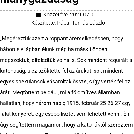
Közzétéve:
2021.07.01.
Készítette:
Pápai Tamás László
„Megéreztük azért a roppant áremelkedésben, hogy
háborus világban élünk még ha máskülönben
megszoktuk, elfeledtük volna is. Sok mindent requirált a
katonaság, s ez szöktette fel az árakat, sok mindent
egyes spekulánsok vásároltak össze, s így verték fel az
árát. Megtörtént például, mi a földműves államban
hallatlan, hogy három napig 1915. február 25-26-27 egy
falat kenyeret, egy csepp lisztet sem lehetett venni. Én
úgy segítettem magamon, hogy a katonáktól szereztem