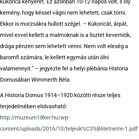
kukorica kenyeret. Ez azonban 10-12 napos volt, s oly
kemény, hogy késsel vágni nem lehetett, csak törni.
Ekkor is morzsákra hullott széjjel. – Kukoricát, árpát,
mivel evvel kellett a malmoknak is a lisztet keverniök,
drága pénzen sem lehetett venni. Nem volt eleség a
baromfi számára, le kellett egymás után ölni
valamennyit.” – jegyezte fel a helyi plébánia Historia
Domusában Wimmerth Béla.
A Historia Domus 1914–1920 közötti része teljes
terjedelmében elolvasható:
http://muzeum18ker.hu/wp-
content/uploads/2016/10/teljesk%C3%B6tetnetre-1.pdf