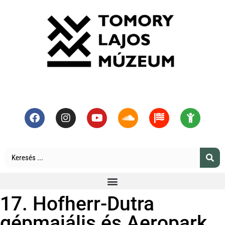
17. Hofherr-Dutra
gépmajális és Aeropark