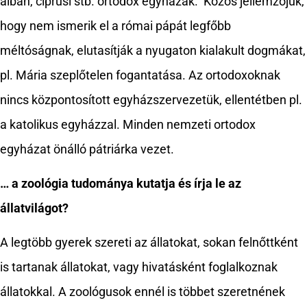
albán, ciprusi stb. ortodox egyházak. Közös jellemzőjük,
hogy nem ismerik el a római pápát legfőbb
méltóságnak, elutasítják a nyugaton kialakult dogmákat,
pl. Mária szeplőtelen fogantatása. Az ortodoxoknak
nincs központosított egyházszervezetük, ellentétben pl.
a katolikus egyházzal. Minden nemzeti ortodox
egyházat önálló pátriárka vezet.
… a zoológia tudománya kutatja és írja le az
állatvilágot?
A legtöbb gyerek szereti az állatokat, sokan felnőttként
is tartanak állatokat, vagy hivatásként foglalkoznak
állatokkal. A zoológusok ennél is többet szeretnének