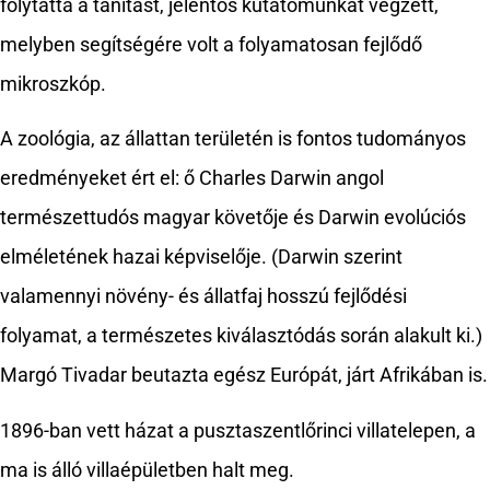
folytatta a tanítást, jelentős kutatómunkát végzett,
melyben segítségére volt a folyamatosan fejlődő
mikroszkóp.
A zoológia, az állattan területén is fontos tudományos
eredményeket ért el: ő Charles Darwin angol
természettudós magyar követője és Darwin evolúciós
elméletének hazai képviselője. (Darwin szerint
valamennyi növény- és állatfaj hosszú fejlődési
folyamat, a természetes kiválasztódás során alakult ki.)
Margó Tivadar beutazta egész Európát, járt Afrikában is.
1896-ban vett házat a pusztaszentlőrinci villatelepen, a
ma is álló villaépületben halt meg.