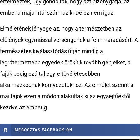
értelmezték, úgy gondolták, hogy azt bizonygatja, az
ember a majomtól származik. De ez nem igaz.
Elméletének lényege az, hogy a természetben az
élőlények egymással versengenek a fennmaradásért. A
természetes kiválasztódás útján mindig a
legrátermettebb egyedek örökítik tovább génjeiket, a
fajok pedig ezáltal egyre tökéletesebben
alkalmazkodnak környezetükhöz. Az elmélet szerint a
mai fajok ezen a módon alakultak ki az egysejtűektől
kezdve az emberig.
MEGOSZTÁS FACEBOOK-ON