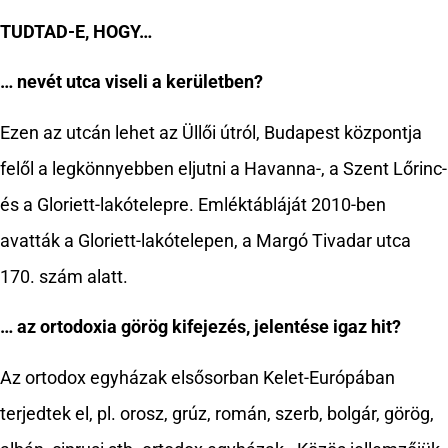
TUDTAD-E, HOGY…
… nevét utca viseli a kerületben?
Ezen az utcán lehet az Üllői útról, Budapest központja
felől a legkönnyebben eljutni a Havanna-, a Szent Lőrinc-
és a Gloriett-lakótelepre. Emléktábláját 2010-ben
avatták a Gloriett-lakótelepen, a Margó Tivadar utca
170. szám alatt.
… az ortodoxia görög kifejezés, jelentése igaz hit?
Az ortodox egyházak elsősorban Kelet-Európában
terjedtek el, pl. orosz, grúz, román, szerb, bolgár, görög,