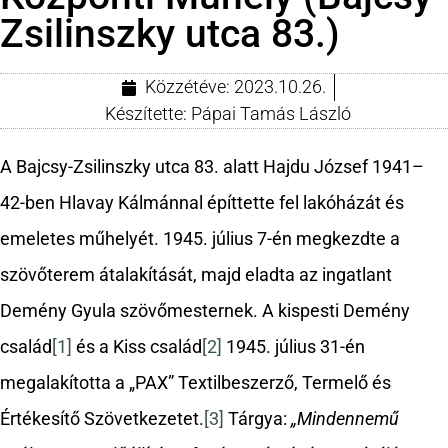
Zsilinszky utca 83.)
Közzétéve:
2023.10.26.
Készítette:
Pápai Tamás László
A Bajcsy-Zsilinszky utca 83. alatt Hajdu József 1941–
42-ben Hlavay Kálmánnal építtette fel lakóházát és
emeletes műhelyét. 1945. július 7-én megkezdte a
szövőterem átalakítását, majd eladta az ingatlant
Demény Gyula szövőmesternek. A kispesti Demény
család
[1]
és a Kiss család
[2]
1945. július 31-én
megalakította a „PAX” Textilbeszerző, Termelő és
Értékesítő Szövetkezetet.
[3]
Tárgya:
„Mindennemű