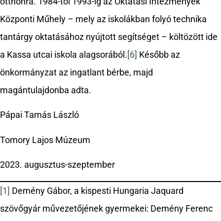
otthonra. 1984-től 1993-ig az Oktatási Intézmények
Központi Műhely – mely az iskolákban folyó technika
tantárgy oktatásához nyújtott segítséget – költözött ide
a Kassa utcai iskola alagsorából.
[6]
Később az
önkormányzat az ingatlant bérbe, majd
magántulajdonba adta.
Pápai Tamás László
Tomory Lajos Múzeum
2023. augusztus-szeptember
[1]
Demény Gábor, a kispesti Hungaria Jaquard
szövőgyár művezetőjének gyermekei: Demény Ferenc