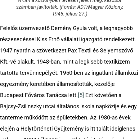
A cím a közlönyben tévesen jelent meg, későbbi
számban javították. (Forrás: ADT/Magyar Közlöny,
1945. július 27.)
Felelős üzemvezető Demény Gyula volt, a legnagyobb
részesedéssel Kiss Ernő vállalati igazgató rendelkezett.
1947 nyarán a szövetkezet Pax Textil és Selyemszövő
Kft.-vé alakult. 1948-ban, mint a legkisebb textilüzem
tartotta tervünnepélyét. 1950-ben az ingatlant államközi
egyezmény keretében államosították, kezelője
Budapest Főváros Tanácsa lett.
[5]
Ezt követően a
Bajcsy-Zsilinszky utcai általános iskola napközije és egy
tanterme működött az épületekben. Az 1980-as évek
elején a Helytörténeti Gyűjtemény is itt talált ideiglenes