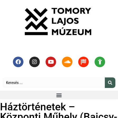
Háztörténetek –
Központi Műhely (Bajcsy-