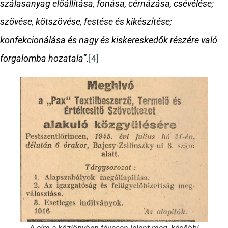
szálasanyag előállítása, fonása, cérnázása, csévélése;
szövése, kötszövése, festése és kikészítése;
konfekcionálása és nagy és kiskereskedők részére való
forgalomba hozatala”
.
[4]