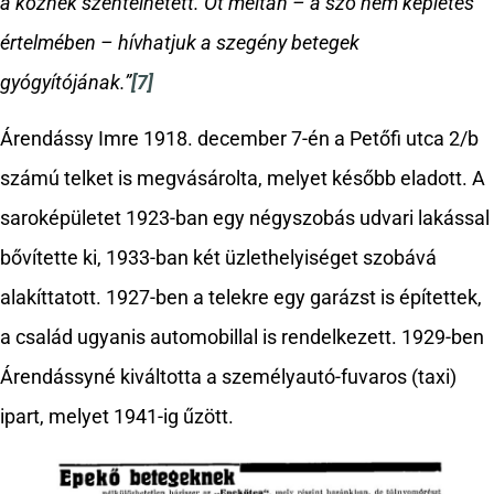
a köznek szentelhetett. Őt méltán – a szó nem képletes
értelmében – hívhatjuk a szegény betegek
gyógyítójának.”
[7]
Árendássy Imre 1918. december 7-én a Petőfi utca 2/b
számú telket is megvásárolta, melyet később eladott. A
saroképületet 1923-ban egy négyszobás udvari lakással
bővítette ki, 1933-ban két üzlethelyiséget szobává
alakíttatott. 1927-ben a telekre egy garázst is építettek,
a család ugyanis automobillal is rendelkezett. 1929-ben
Árendássyné kiváltotta a személyautó-fuvaros (taxi)
ipart, melyet 1941-ig űzött.