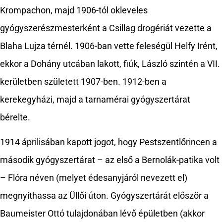
Krompachon, majd 1906-tól okleveles
gyógyszerészmesterként a Csillag drogériát vezette a
Blaha Lujza térnél. 1906-ban vette feleségül Helfy Irént,
ekkor a Dohány utcában lakott, fiúk, László szintén a VII.
kerületben született 1907-ben. 1912-ben a
kerekegyházi, majd a tarnamérai gyógyszertárat
bérelte.
1914 áprilisában kapott jogot, hogy Pestszentlőrincen a
második gyógyszertárat – az első a Bernolák-patika volt
– Flóra néven (melyet édesanyjáról nevezett el)
megnyithassa az Üllői úton. Gyógyszertárát először a
Baumeister Ottó tulajdonában lévő épületben (akkor