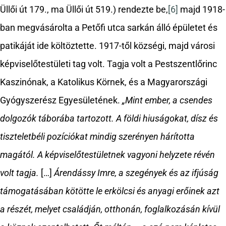
Üllői út 179., ma Üllői út 519.) rendezte be,
[6]
majd 1918-
ban megvásárolta a Petőfi utca sarkán álló épületet és
patikáját ide költöztette. 1917-től községi, majd városi
képviselőtestületi tag volt. Tagja volt a Pestszentlőrinc
Kaszinónak, a Katolikus Körnek, és a Magyarországi
Gyógyszerész Egyesületének.
„Mint ember, a csendes
dolgozók táborába tartozott. A földi hiuságokat, dísz és
tiszteletbéli pozíciókat mindig szerényen hárította
magától. A képviselőtestületnek vagyoni helyzete révén
volt tagja.
[…]
Árendássy Imre, a szegények és az ifjúság
támogatásában kötötte le erkölcsi és anyagi erőinek azt
a részét, melyet családján, otthonán, foglalkozásán kívül