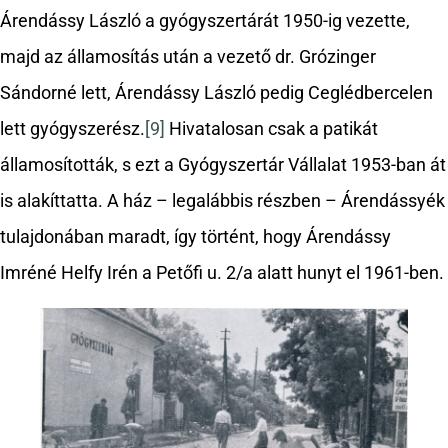
Árendássy László a gyógyszertárát 1950-ig vezette,
majd az államosítás után a vezető dr. Grózinger
Sándorné lett, Árendássy László pedig Ceglédbercelen
lett gyógyszerész.
[9]
Hivatalosan csak a patikát
államosították, s ezt a Gyógyszertár Vállalat 1953-ban át
is alakíttatta. A ház – legalábbis részben – Árendássyék
tulajdonában maradt, így történt, hogy Árendássy
Imréné Helfy Irén a Petőfi u. 2/a alatt hunyt el 1961-ben.