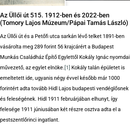
Az Üllői út 515. 1912-ben és 2022-ben
(Tomory Lajos Múzeum/Pápai Tamás László)
Az Üllői út és a Petőfi utca sarkán lévő telket 1891-ben
vásárolta meg 289 forint 56 krajcárért a Budapest
Munkás Családház Építő Egylettől Kokály Ignác nyomdai
művezető, az egylet elnöke.
[1]
Kokály talán épületet is
emeltetett ide, ugyanis négy évvel később már 1000
forintért adta tovább Hidl Lajos budapesti vendéglősnek
és feleségének. Hidl 1911 februárjában elhunyt, így
felesége 1911 júniusában két részre osztva adta el a
pestszentlőrinci ingatlant.