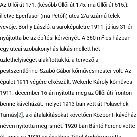
Az Üllői út 171. (később Üllői út 175. ma Üllői út 515.),
illetve Eperfasor (ma Petőfi) utca 2/a számú telek
vevője, Borhy László, a saroképületre 1911. július 31-én
2
nyújtotta be az építési kérvényét. A 360 m
-es házban
egy utcai szobakonyhás lakás mellett hét
üzlethelyiséget alakítottak ki, a tervező a
pestszentlőrinci Szabó Gábor kőművesmester volt. Az
épület 1911 végére elkészült, Wekerle Károly kőműves
1911. december 16-án nyitotta meg az Üllői úti fronton
benne kávéházát, melyet 1913-ban vett át Polaschek
Tamás
[2]
, aki átalakításokat követően Központi kávéház
néven nyitotta meg ismét. 1920-ban Bántó Ferenc vette
át, majd az 1920-as években Tittel András vezette.