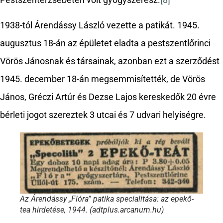
Pestszenterzsébeten volt gyógyszerész.
[8]
1938-tól Árendássy László vezette a patikát. 1945.
augusztus 18-án az épületet eladta a pestszentlőrinci
Vörös Jánosnak és társainak, azonban ezt a szerződést
1945. december 18-án megsemmisítették, de Vörös
János, Gréczi Artúr és Dezse Lajos kereskedők 20 évre
bérleti jogot szereztek 3 utcai és 7 udvari helyiségre.
Az Árendássy „Flóra” patika specialitása: az epekő-
tea hirdetése, 1944. (adtplus.arcanum.hu)