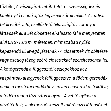
fűzték
: „A vészkijárati ajtók 1.40 m. szélességűek és
kifelé nyíló csapó ajtók legyenek zárak nélkül. Az udvar
felőli előtér ajtó, szellőztető felülvilágító szárnnyal
láttassék el, a két closettet elválasztó fal a menyezeten
alul 0,95×1.00 m. méretben, mint szabad nyílás
képezendő ki, levegő járatnak.- A closettnek víz öblítésre,
vagy esetleg tőzeg szóró closettekkel szereltessenek fel.
A kötőgerenda a függesztői oszlopokhoz kov.
vaspántokkal legyenek felfüggesztve, a födém gerendák
pedig a mestergerendákhoz, anyás csavarokkal felkötve,
a födém maga tűzbiztos legyen.- A vetítő nyílása a
nézőtér felé, vaslemezből készült tolórésszel látassék el.