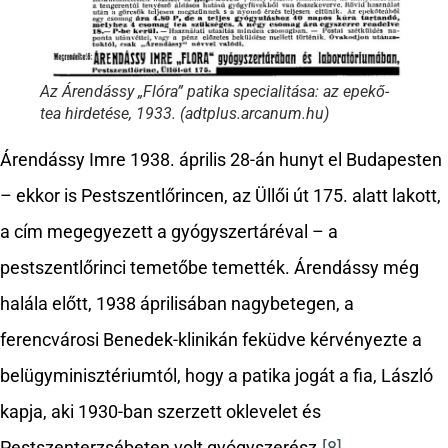
Az Árendássy „Flóra” patika specialitása: az epekő-
tea hirdetése, 1933. (adtplus.arcanum.hu)
Árendássy Imre 1938. április 28-án hunyt el Budapesten
– ekkor is Pestszentlőrincen, az Üllői út 175. alatt lakott,
a cím megegyezett a gyógyszertáréval – a
pestszentlőrinci temetőbe temették. Árendássy még
halála előtt, 1938 áprilisában nagybetegen, a
ferencvárosi Benedek-klinikán feküdve kérvényezte a
belügyminisztériumtól, hogy a patika jogát a fia, László
kapja, aki 1930-ban szerzett oklevelet és