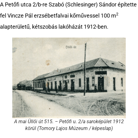
A Petőfi utca 2/b-re Szabó (Schlesinger) Sándor építette
2
fel Vincze Pál erzsébetfalvai kőművessel 100 m
alapterületű, kétszobás lakóházát 1912-ben.
A mai Üllői út 515. – Petőfi u. 2/a saroképület 1912
körül (Tomory Lajos Múzeum / képeslap)