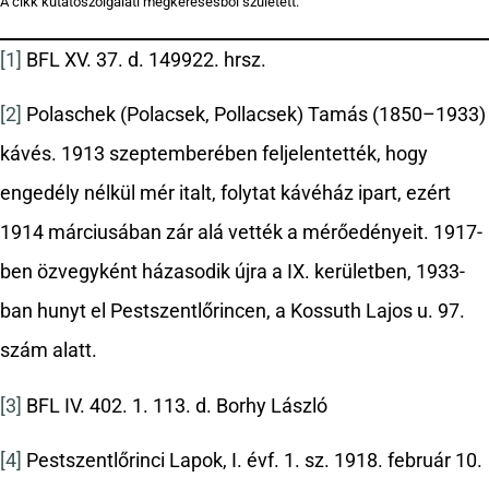
A cikk kutatószolgálati megkeresésből született.
[1]
BFL XV. 37. d. 149922. hrsz.
[2]
Polaschek (Polacsek, Pollacsek) Tamás (1850–1933)
kávés. 1913 szeptemberében feljelentették, hogy
engedély nélkül mér italt, folytat kávéház ipart, ezért
1914 márciusában zár alá vették a mérőedényeit. 1917-
ben özvegyként házasodik újra a IX. kerületben, 1933-
ban hunyt el Pestszentlőrincen, a Kossuth Lajos u. 97.
szám alatt.
[3]
BFL IV. 402. 1. 113. d. Borhy László
[4]
Pestszentlőrinci Lapok, I. évf. 1. sz. 1918. február 10.