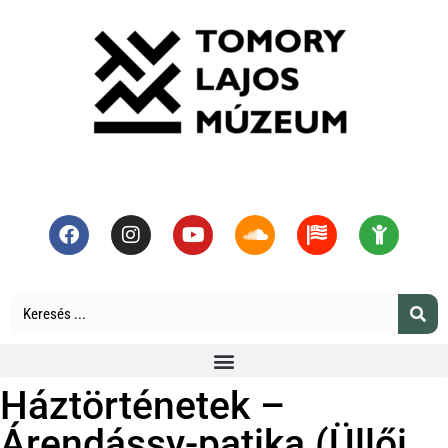
Háztörténetek –
Árendássy-patika (Üllői