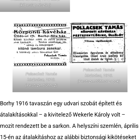
(képeslap részlet)
Polaschek Tamás
Polaschek Tamás
hirdetése, 1918.
hirdetése, 1913.
(Pestszentlőrinci Lapok)
(Pestszentlőrincz)
Borhy 1916 tavaszán egy udvari szobát épített és
átalakításokkal – a kivitelező Wekerle Károly volt –
mozit rendezett be a sarkon. A helyszíni szemlén, április
15-én az átalakításhoz az alábbi biztonsági kikötéseket