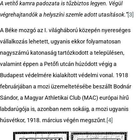
A vetítő kamra padozata is tűzbiztos legyen. Végül
végrehajtandók a helyszíni szemle adott utasítások.”
[3]
A Béke mozgó az I. világháború közepén nyereséges
vállalkozás lehetett, ugyanis ekkor folyamatosan
nagyszámú katonaság tartózkodott a településen,
valamint éppen a Petőfi utcán húzódott végig a
Budapest védelmére kialakított védelmi vonal. 1918
februárjában a mozi üzemeltetésébe beszállt Bodnár
Sándor, a Magyar Athletikai Club (MAC) európai hírű
labdarúgója is, azonban nem sokáig, a mozi ugyanis
húsvétkor, 1918. március végén megszűnt.
[4]