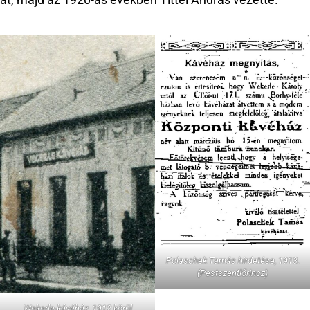
Polaschek Tamás hirdetése, 1913.
(Pestszentlőrincz)
Wekerle-kávéház, 1912 körül