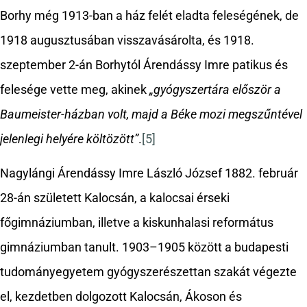
Borhy még 1913-ban a ház felét eladta feleségének, de
1918 augusztusában visszavásárolta, és 1918.
szeptember 2-án Borhytól Árendássy Imre patikus és
felesége vette meg, akinek
„gyógyszertára először a
Baumeister-házban volt, majd a Béke mozi megszűntével
jelenlegi helyére költözött”
.
[5]
Nagylángi Árendássy Imre László József 1882. február
28-án született Kalocsán, a kalocsai érseki
főgimnáziumban, illetve a kiskunhalasi református
gimnáziumban tanult. 1903–1905 között a budapesti
tudományegyetem gyógyszerészettan szakát végezte
el, kezdetben dolgozott Kalocsán, Ákoson és