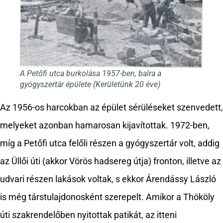
A Petőfi utca burkolása 1957-ben, balra a
gyógyszertár épülete (Kerületünk 20 éve)
Az 1956-os harcokban az épület sérüléseket szenvedett,
melyeket azonban hamarosan kijavítottak. 1972-ben,
míg a Petőfi utca felőli részen a gyógyszertár volt, addig
az Üllői úti (akkor Vörös hadsereg útja) fronton, illetve az
udvari részen lakások voltak, s ekkor Árendássy László
is még társtulajdonosként szerepelt. Amikor a Thököly
úti szakrendelőben nyitottak patikát, az itteni