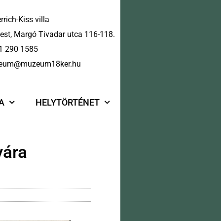
rrich-Kiss villa
st, Margó Tivadar utca 116-118.
1 290 1585
eum@muzeum18ker.hu
A
HELYTÖRTÉNET
yára