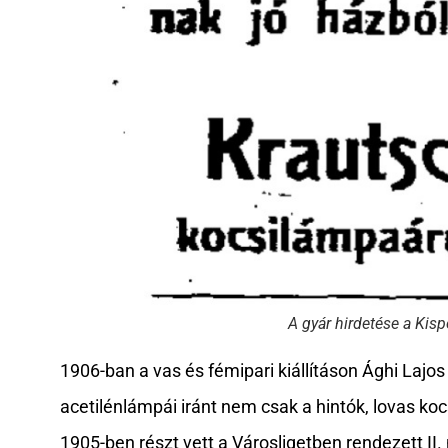
A gyár hirdetése a Kis
1906-ban a vas és fémipari kiállításon Ághi Lajos 
acetilénlámpái iránt nem csak a hintók, lovas koc
1905-ben részt vett a Városligetben rendezett II.