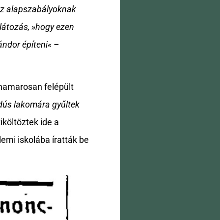
 az alapszabályoknak
látozás, »hogy ezen
ándor építeni« –
 hamarosan felépült
dús lakomára gyűltek
költöztek ide a
emi iskolába íratták be