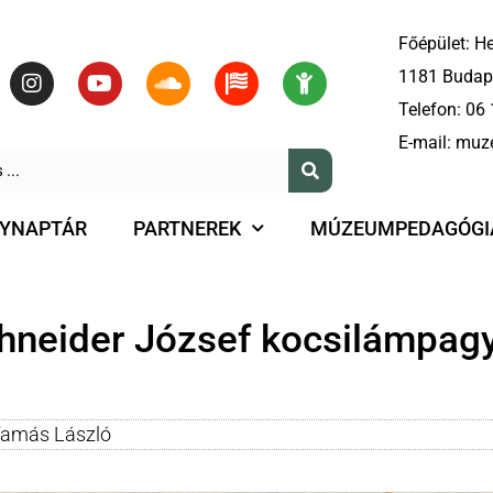
Főépület: He
1181 Budape
Telefon:
06 
E-mail:
muz
YNAPTÁR
PARTNEREK
MÚZEUMPEDAGÓGI
hneider József kocsilámpag
Tamás László