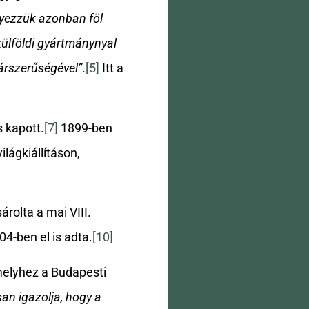
yezzük azonban föl
külföldi gyártmánynyal
 árszerűségével”
.
[5]
Itt a
 kapott.
[7]
1899-ben
ilágkiállításon,
rolta a mai VIII.
04-ben el is adta.
[10]
melyhez a Budapesti
an igazolja, hogy a