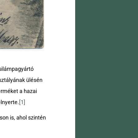
silámpagyártó
sztályának ülésén
terméket a hazai
lnyerte.
[1]
son is, ahol szintén