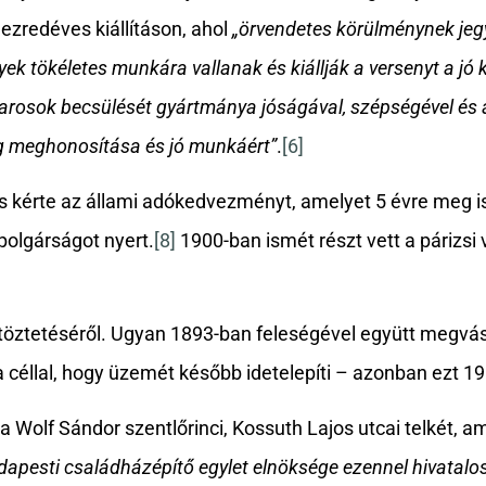
ezredéves kiállításon, ahol
„örvendetes körülménynek jeg
k tökéletes munkára vallanak és kiállják a versenyt a jó 
iparosok becsülését gyártmánya jóságával, szépségével és
ág meghonosítása és jó munkáért”
.
[6]
s kérte az állami adókedvezményt, amelyet 5 évre meg is
polgárságot nyert.
[8]
1900-ban ismét részt vett a párizsi v
öztetéséről. Ugyan 1893-ban feleségével együtt megvásá
a céllal, hogy üzemét később idetelepíti – azonban ezt 19
 Wolf Sándor szentlőrinci, Kossuth Lajos utcai telkét, a
udapesti családházépítő egylet
elnöksége ezennel hivatalos