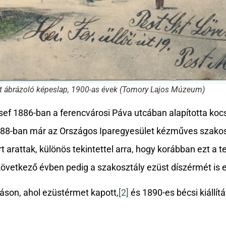
at ábrázoló képeslap, 1900-as évek (Tomory Lajos Múzeum)
ef 1886-ban a ferencvárosi Páva utcában alapította koc
1888-ban már az Országos Iparegyesület kézműves szako
 arattak, különös tekintettel arra, hogy korábban ezt a 
következő évben pedig a szakosztály ezüst díszérmét is e
ításon, ahol ezüstérmet kapott,
[2]
és 1890-es bécsi kiállítá