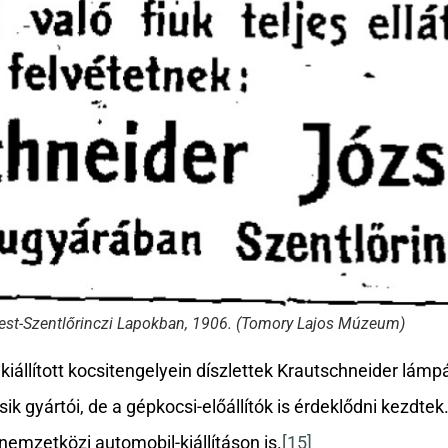
pest-Szentlőrinczi Lapokban, 1906. (Tomory Lajos Múzeum)
kiállított kocsitengelyein díszlettek Krautschneider lámp
sik gyártói, de a gépkocsi-előállítók is érdeklődni kezdte
 nemzetközi automobil-kiállításon is.
[15]