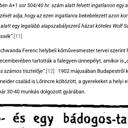
tben A+1 sor 504/40 hr. szám alatt felvett ingatlanon egy
zését adja, hogy az ezen ingatlanra bekebelezett azon kor
v alatt egy legalább alapszabályszerű házat köteles Wolf S
essék”
.
[11]
 Schwanda Ferenc helybeli kőművesmester tervei szerint
ecemberében tartották a falegyen-ünnepélyt, amikor is
„
s számos tisztelője”
.
[12]
1902 májusában Budapestről ki
er család is Lőrincre költözött, a gyerekeket a helyi el
ár 30-40 munkás dolgozott gyárában.