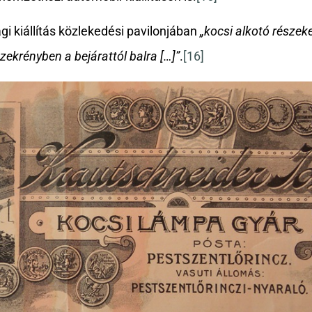
i kiállítás közlekedési pavilonjában
„kocsi alkotó részek
szekrényben a bejárattól balra […]”
.
[16]