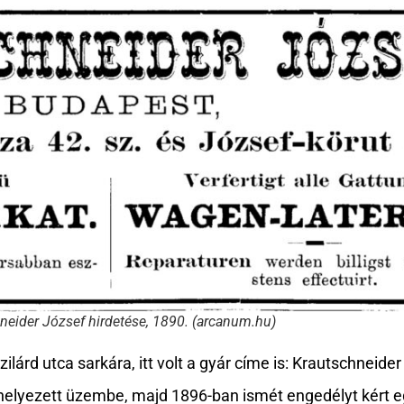
neider József hirdetése, 1890. (arcanum.hu)
lárd utca sarkára, itt volt a gyár címe is: Krautschneide
 helyezett üzembe, majd 1896-ban ismét engedélyt kért 