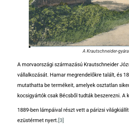
A Krautschneider-gyár
A morvaországi származású Krautschneider Józs
vállalkozását. Hamar megrendelőkre talált, és 
mutathatta be termékeit, amelyek osztatlan sikert
kocsigyártók csak Bécsből tudták beszerezni. A 
1889-ben lámpáival részt vett a párizsi világkiáll
ezüstérmet nyert.
[3]