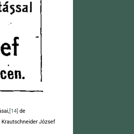
ásai,
[14]
de
k. Krautschneider József