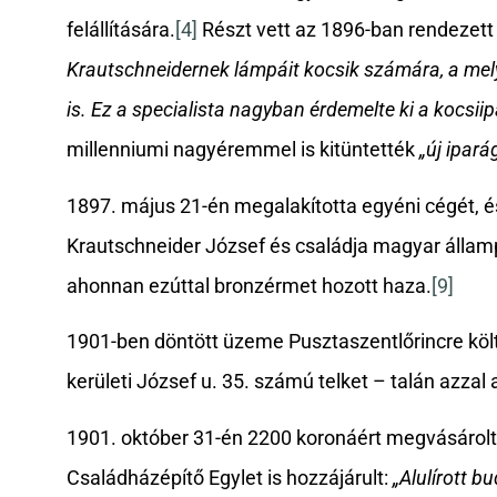
felállítására.
[4]
Részt vett az 1896-ban rendezett 
Krautschneidernek lámpáit kocsik számára, a melye
is. Ez a specialista nagyban érdemelte ki a kocsi
millenniumi nagyéremmel is kitüntették
„új ipar
1897. május 21-én megalakította egyéni cégét, é
Krautschneider József és családja magyar állam
ahonnan ezúttal bronzérmet hozott haza.
[9]
1901-ben döntött üzeme Pusztaszentlőrincre költ
kerületi József u. 35. számú telket – talán azzal 
1901. október 31-én 2200 koronáért megvásárolta
Családházépítő Egylet is hozzájárult:
„Alulírott b