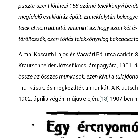
puszta szent lőrinczi 158 számú telekkönyvi beté
megfelelő családház épült. Ennekfolytán beleegye
telek el nem adható, valamint az, hogy azon két é
töröltessék, ezen törlés telekkönyvileg bekebelezt
A mai Kossuth Lajos és Vasvári Pál utca sarkán
Krautschneider József kocsilámpagyára, 1901. d
össze az összes munkások, ezen kívül a tulajdono
munkások, és megkezdték a munkát. A Krautschneid
1902. április végén, május elején.
[13]
1907-ben m