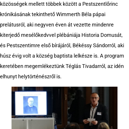
közösségek mellett többek között a Pestszentlőrinc
krónikásának tekinthető Wimmerth Béla pápai
prelátusról, aki negyven éven át vezette mindenre
kiterjedő mesélőkedvvel plébániája Historia Domusát,
és Pestszentimre első bírájáról, Békéssy Sándorról, aki
húsz évig volt a község baptista lelkésze is. A program
keretében megemlékeztünk Téglás Tivadarról, az idén
elhunyt helytörténészről is.