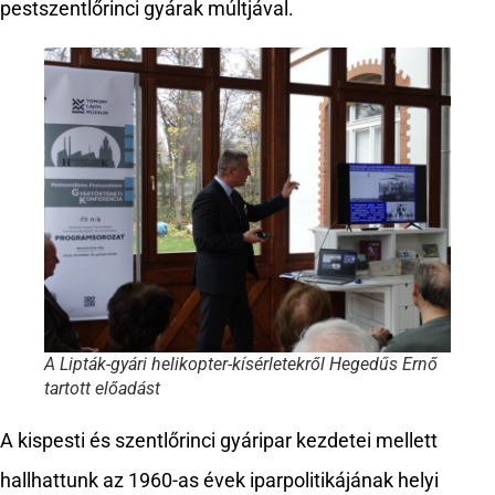
pestszentlőrinci gyárak múltjával.
A Lipták-gyári helikopter-kísérletekről Hegedűs Ernő
tartott előadást
A kispesti és szentlőrinci gyáripar kezdetei mellett
hallhattunk az 1960-as évek iparpolitikájának helyi