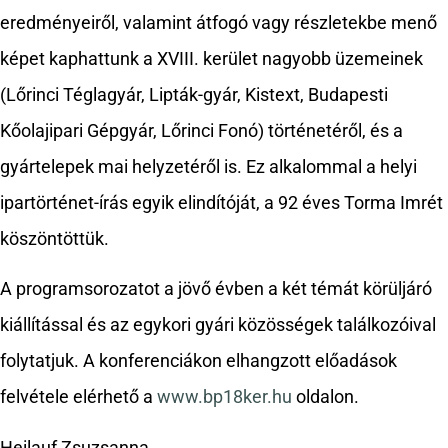
eredményeiről, valamint átfogó vagy részletekbe menő
képet kaphattunk a XVIII. kerület nagyobb üzemeinek
(Lőrinci Téglagyár, Lipták-gyár, Kistext, Budapesti
Kőolajipari Gépgyár, Lőrinci Fonó) történetéről, és a
gyártelepek mai helyzetéről is. Ez alkalommal a helyi
ipartörténet-írás egyik elindítóját, a 92 éves Torma Imrét
köszöntöttük.
A programsorozatot a jövő évben a két témát körüljáró
kiállítással és az egykori gyári közösségek találkozóival
folytatjuk. A konferenciákon elhangzott előadások
felvétele elérhető a
www.bp18ker.hu
oldalon.
Heilauf Zsuzsanna