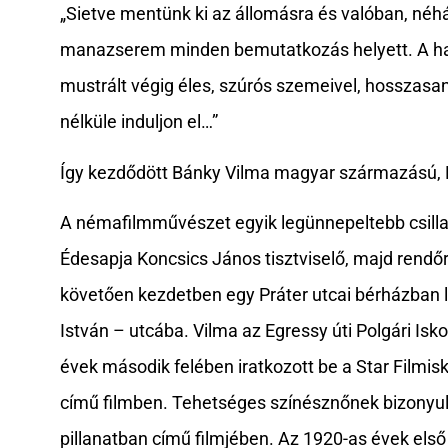
„Sietve mentünk ki az állomásra és valóban, néhá
manazserem minden bemutatkozás helyett. A hatal
mustrált végig éles, szúrós szemeivel, hosszasan
nélküle induljon el…”
Így kezdődött Bánky Vilma magyar származású, H
A némafilmművészet egyik legünnepeltebb csilla
Édesapja Koncsics János tisztviselő, majd rendőr
követően kezdetben egy Práter utcai bérházban la
István – utcába. Vilma az Egressy úti Polgári Isk
évek második felében iratkozott be a Star Filmi
című filmben. Tehetséges színésznőnek bizonyul
pillanatban című filmjében. Az 1920-as évek e