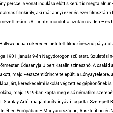
ny perccel a vonat indulása előtt sikerült is megtalálnun
mas filmkirály, aki már annyi ezer és ezer filmsztárrá 
 nézett reám. »All right«, mondotta azután röviden – és 
ollywoodban sikeresen befutott filmszínésznő pályafut
ga 1901. január 9-én Nagydorogon született. Születési n
őrmester. Édesanyja Ulbert Katalin színésznő. A család a
kott, majd Pestszentlőrincre települt, a Lónyaytelepre, a
olába járt, kereskedelmi iskolát végzett és gépírónőnek i
skolába, majd 1919-ban kapta meg első némafilm szerepé
t, Somlay Artúr magántanítványává fogadta. Szerepelt B
lső felében Európában – Magyarországon, Ausztriában é