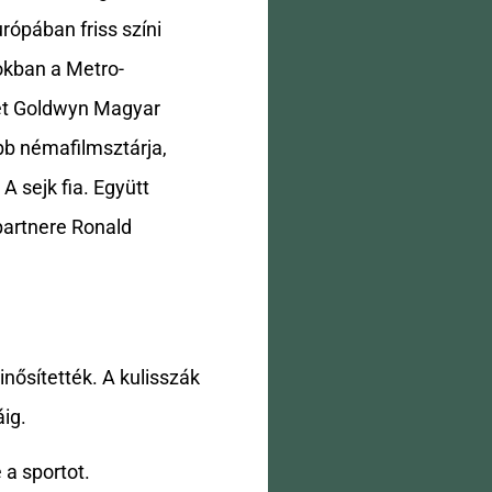
rópában friss színi
okban a Metro-
sét Goldwyn Magyar
bb némafilmsztárja,
A sejk fia. Együtt
 partnere Ronald
nősítették. A kulisszák
ig.
 a sportot.