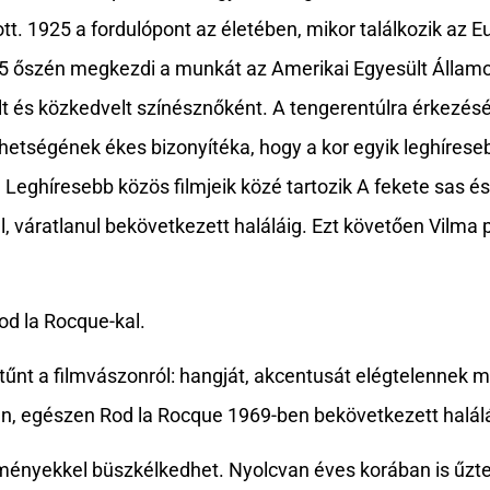
tt. 1925 a fordulópont az életében, mikor találkozik az Eu
5 őszén megkezdi a munkát az Amerikai Egyesült Állam
lt és közkedvelt színésznőként. A tengerentúlra érkezé
tségének ékes bizonyítéka, hogy a kor egyik leghírese
. Leghíresebb közös filmjeik közé tartozik A fekete sas és 
l, váratlanul bekövetkezett haláláig. Ezt követően Vilma
od la Rocque-kal.
tűnt a filmvászonról: hangját, akcentusát elégtelennek mi
an, egészen Rod la Rocque 1969-ben bekövetkezett halálá
ményekkel büszkélkedhet. Nyolcvan éves korában is űzte