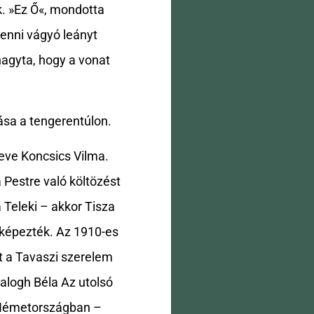
k. »Ez Ő«, mondotta
lenni vágyó leányt
hagyta, hogy a vonat
ása a tengerentúlon.
eve Koncsics Vilma.
 Pestre való költözést
 Teleki – akkor Tisza
s képezték. Az 1910-es
t a Tavaszi szerelem
alogh Béla Az utolsó
s Németországban –