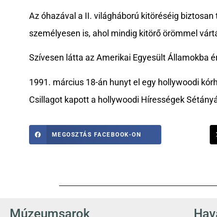
Az óhazával a II. világháború kitöréséig biztosan
személyesen is, ahol mindig kitörő örömmel várt
Szívesen látta az Amerikai Egyesült Államokba é
1991. március 18-án hunyt el egy hollywoodi kór
Csillagot kapott a hollywoodi Hírességek Sétány
MEGOSZTÁS FACEBOOK-ON
Múzeumsarok
Hava