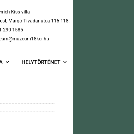
rrich-Kiss villa
st, Margó Tivadar utca 116-118.
1 290 1585
eum@muzeum18ker.hu
A
HELYTÖRTÉNET