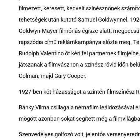
filmezett, keresett, kedvelt színésznőnek számíto
tehetségek után kutató Samuel Goldwynnel. 192
Goldwyn-Mayer filmóriás égisze alatt, megbecsü
rapszódia című reklámkampánya előzte meg. Tehe
Rudolph Valentino őt kéri fel partnernek filmjeibe
játszanak a filmvásznon a színész rövid időn belü
Colman, majd Gary Cooper.
1927-ben köt házasságot a szintén filmszínész R
Bánky Vilma csillaga a némafilm leáldozásával el
mögött azonban sokat segített még a filmvilágb
Szenvedélyes golfozó volt, jelentős versenyered