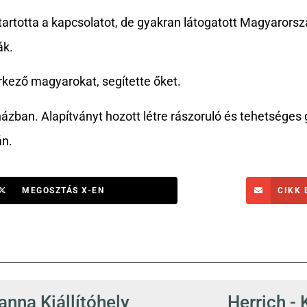
 tartotta a kapcsolatot, de gyakran látogatott Magyarorsz
ák.
rkező magyarokat, segítette őket.
házban. Alapítványt hozott létre rászoruló és tehetséges
án.
MEGOSZTÁS X-EN
CIKK 
nna Kiállítóhely
Herrich - 