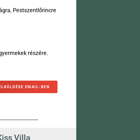
ágra, Pestszentlőrincre
 gyermekek részére.
ELKÜLDÉSE EMAIL-BEN
Kiss Villa